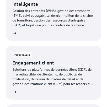
intelligente
Gestion des entrepôts (WMS), gestion des transports
(TMS), suivi et traçabilité, dernier maillon de la chaîne
de fourniture, gestion des ressources d’entreprise
(EAM) et logistique pour les leaders de la chaîne
d’approvisionnement du commerce de détail.
oir plus
Partenaires
Engagement client
Solutions de plateformes de données client (CDP), de
marketing cible, de clienteling, de publicité, de
fidélisation, de réseau de médias de détail et de
gestion des relations client (CRM) pour les leaders du
marketing de détail afin d’attirer et de retenir les
oir plus
clients.