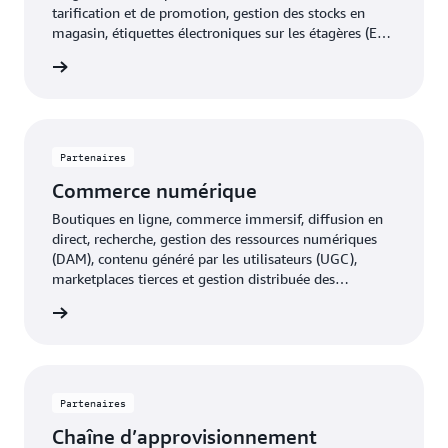
tarification et de promotion, gestion des stocks en
magasin, étiquettes électroniques sur les étagères (ESL)
et gestion des effectifs pour les leaders des opérations
oir plus
du magasin.
Partenaires
Commerce numérique
Boutiques en ligne, commerce immersif, diffusion en
direct, recherche, gestion des ressources numériques
(DAM), contenu généré par les utilisateurs (UGC),
marketplaces tierces et gestion distribuée des
commandes (DOM) pour les leaders du commerce
oir plus
numérique.
Partenaires
Chaîne d’approvisionnement