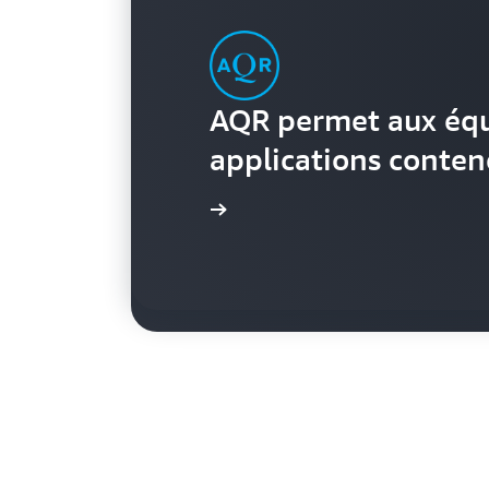
AQR permet aux équ
applications conten
DISH Network crée 
Regarder la vidéo
Regarder la vidéo