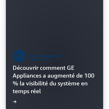
environnements hybrides et multicloud.
Découvrir comment GE
Appliances a augmenté de 100
% la visibilité du système en
temps réel
oir plus