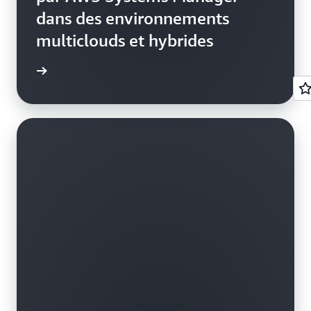
dans des environnements
multiclouds et hybrides
e de cas