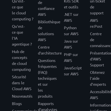
Qu’est-
Kits SDK
un ticket
de
ce que
et outils
de
confiance
le cloud
support
AWS
.NET sur
computing ?
AWS
AWS
Bibliothèque
Qu’est-
re:Post
de
Python
ce que
solutions
sur AWS
Centre
l’IA
AWS
de
Java sur
agentique ?
connaissanc
Centre
AWS
Hub de
d'architecture
Présentatio
PHP sur
concepts
d’AWS
Questions
AWS
de cloud
Support
fréquentes
JavaScript
computing
(FAQ)
Obtenez
sur AWS
Sécurité
techniques
l’aide
dans le
et sur
d’experts
Cloud AWS
les
Accessibilit
Nouveautés
produits
AWS
Blogs
Rapports
Information
d'analystes