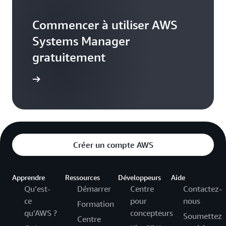
Commencer à utiliser AWS
Systems Manager
gratuitement
tuitement
Créer un compte AWS
Apprendre
Ressources
Développeurs
Aide
Qu’est-
Démarrer
Centre
Contactez-
ce
pour
nous
Formation
qu’AWS ?
concepteurs
Soumettez
Centre