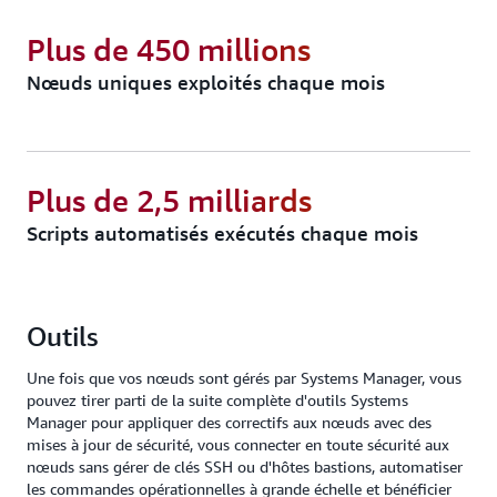
simplifier la maintenance des nœuds gérés. Planifier
simplement les tâches opérationnelles courantes de
des diagnostics pour qu'ils s'exécutent
plusieurs groupes de nœuds, par exemple les
Plus de 450 millions
automatiquement afin d'identifier les problèmes liés
modifications du registre, la gestion des utilisateurs
Nœuds uniques exploités chaque mois
à l'agent SSM. Vous pouvez ensuite résoudre les
et l'installation de logiciels et de correctifs.
problèmes à l'aide de dossiers d'exploitation
prédéfinis. Une fois gérés, les nœuds peuvent
exécuter efficacement des tâches opérationnelles
Plus de 2,5 milliards
critiques, telles que l'application de correctifs aux
nœuds avec des mises à jour de sécurité, le
Scripts automatisés exécutés chaque mois
lancement de sessions enregistrées et l'exécution de
commandes à distance.
Outils
Une fois que vos nœuds sont gérés par Systems Manager, vous
pouvez tirer parti de la suite complète d'outils Systems
Manager pour appliquer des correctifs aux nœuds avec des
mises à jour de sécurité, vous connecter en toute sécurité aux
nœuds sans gérer de clés SSH ou d'hôtes bastions, automatiser
les commandes opérationnelles à grande échelle et bénéficier