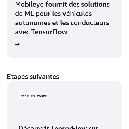
Mobileye fournit des solutions
de ML pour les véhicules
autonomes et les conducteurs
avec TensorFlow
e de cas
Étapes suivantes
Mise en route
Découvrir TensorFlow sur