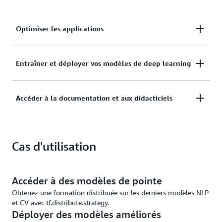
Optimiser les applications
Optimisez vos applications à l'aide d'outils de
Entraîner et déployer vos modèles de deep learning
visualisation, notamment des histogrammes et des
graphiques, pour entraîner rapidement les réseaux
Entraînez et déployez vos modèles de deep learning
Accéder à la documentation et aux didacticiels
neuronaux profonds.
sur AWS en toute sécurité avec des performances et
une simultanéité optimales.
Accédez à la documentation et aux tutoriels pour
Cas d'utilisation
accélérer le développement de votre intelligence
artificielle (IA) et rejoignez une communauté active
sur GitHub.
Accéder à des modèles de pointe
Obtenez une formation distribuée sur les derniers modèles NLP
et CV avec tf.distribute.strategy.
Déployer des modèles améliorés