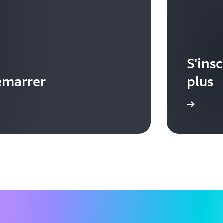
S'ins
émarrer
plus
En savoir plus