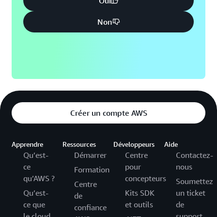
Oui
Non
Créer un compte AWS
Apprendre
Ressources
Développeurs
Aide
Qu’est-
Démarrer
Centre
Contactez-
ce
pour
nous
Formation
qu’AWS ?
concepteurs
Soumettez
Centre
Qu’est-
Kits SDK
un ticket
de
ce que
et outils
de
confiance
le cloud
support