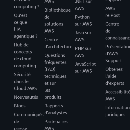
AWS
.NET sur
computing ?
AWS
AWS
Bibliothèque
Qu’est-
re:Post
de
Python
ce que
solutions
sur AWS
Centre
l’IA
AWS
de
Java sur
agentique ?
connaissanc
Centre
AWS
Hub de
d'architecture
Présentatio
PHP sur
concepts
d’AWS
Questions
AWS
de cloud
Support
fréquentes
JavaScript
computing
(FAQ)
Obtenez
sur AWS
Sécurité
techniques
l’aide
dans le
et sur
d’experts
Cloud AWS
les
Accessibilit
Nouveautés
produits
AWS
Blogs
Rapports
Information
d'analystes
Communiqués
juridiques
de
Partenaires
presse
AWS