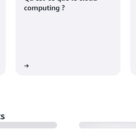
computing ?
savoir plus
En savoir pl
ts