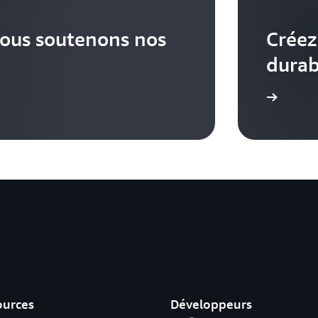
ous soutenons nos
Créez
durab
En savoir plus
ources
Développeurs