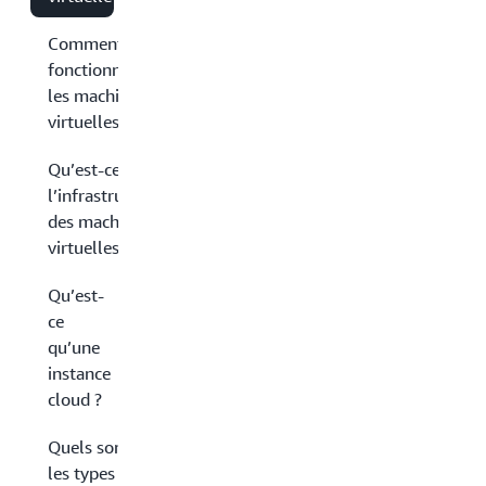
Comment
fonctionnent
les machines
virtuelles ?
Qu’est-ce que
l’infrastructure
des machines
virtuelles ?
Qu’est-
ce
qu’une
instance
cloud ?
Quels sont
les types