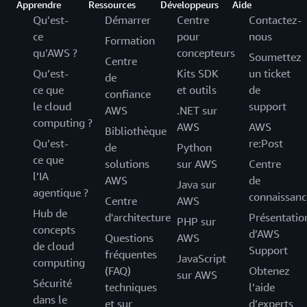
Apprendre
Ressources
Développeurs
Aide
Qu’est-
Démarrer
Centre
Contactez-
ce
pour
nous
Formation
qu’AWS ?
concepteurs
Soumettez
Centre
Qu’est-
Kits SDK
un ticket
de
ce que
et outils
de
confiance
le cloud
support
AWS
.NET sur
computing ?
AWS
AWS
Bibliothèque
Qu’est-
re:Post
de
Python
ce que
solutions
sur AWS
Centre
l’IA
AWS
de
Java sur
agentique ?
connaissanc
Centre
AWS
Hub de
d'architecture
Présentatio
PHP sur
concepts
d’AWS
Questions
AWS
de cloud
Support
fréquentes
JavaScript
computing
(FAQ)
Obtenez
sur AWS
Sécurité
techniques
l’aide
dans le
et sur
d’experts