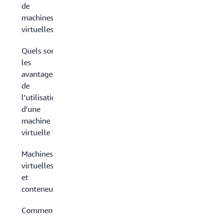
de
machines
virtuelles ?
Quels sont
les
avantages
de
l’utilisation
d’une
machine
virtuelle ?
Machines
virtuelles
et
conteneurs
Comment