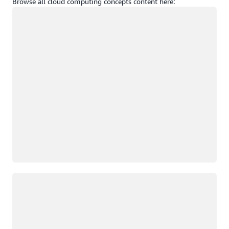
Browse all cloud computing concepts content here:
Chargement
Chargement