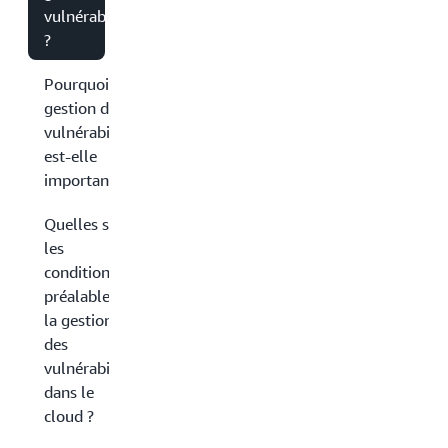
vulnérabilités
?
Pourquoi la
gestion des
vulnérabilités
est-elle
importante ?
Quelles sont
les
conditions
préalables à
la gestion
des
vulnérabilités
dans le
cloud ?