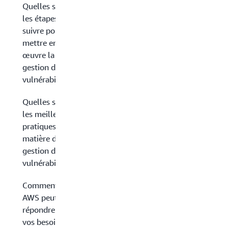
Quelles sont
les étapes à
suivre pour
mettre en
œuvre la
gestion des
vulnérabilités ?
Quelles sont
les meilleures
pratiques en
matière de
gestion des
vulnérabilités ?
Comment
AWS peut-il
répondre à
vos besoins