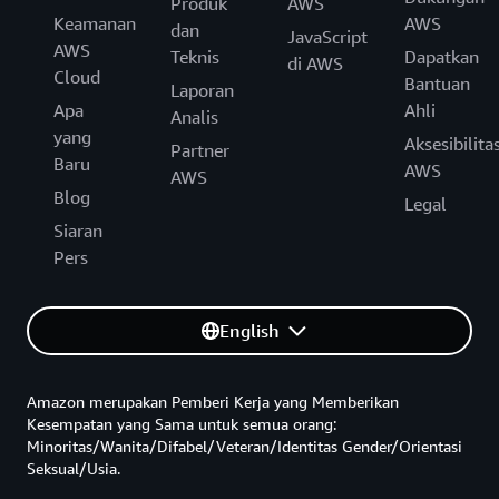
Produk
AWS
Keamanan
AWS
dan
JavaScript
AWS
Teknis
Dapatkan
di AWS
Cloud
Bantuan
Laporan
Apa
Ahli
Analis
yang
Aksesibilita
Partner
Baru
AWS
AWS
Blog
Legal
Siaran
Pers
English
Amazon merupakan Pemberi Kerja yang Memberikan
Kesempatan yang Sama untuk semua orang:
Minoritas/Wanita/Difabel/Veteran/Identitas Gender/Orientasi
Seksual/Usia.