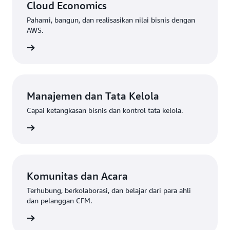
Cloud Economics
Pahami, bangun, dan realisasikan nilai bisnis dengan
AWS.
gkapnya
Manajemen dan Tata Kelola
Capai ketangkasan bisnis dan kontrol tata kelola.
gkapnya
Komunitas dan Acara
Terhubung, berkolaborasi, dan belajar dari para ahli
dan pelanggan CFM.
gkapnya