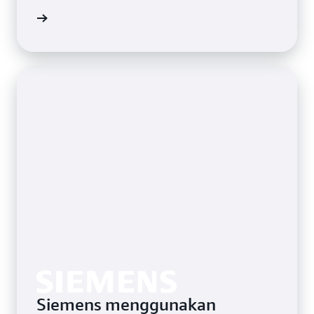
gkapnya
Siemens menggunakan