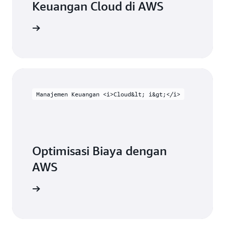
Keuangan Cloud di AWS
Mulai
Manajemen Keuangan <i>Cloud&lt; i&gt;</i>
Optimisasi Biaya dengan
AWS
engkapnya