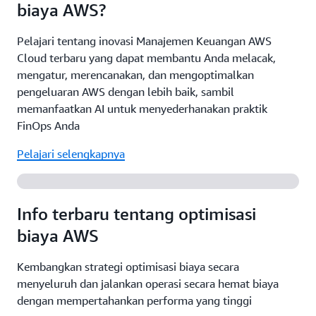
memperoleh informasi ketika biaya dan penggunaan
biaya AWS?
rekomendasi optimalisasi sumber daya untuk
diprakirakan, atau melebihi batas ambang. Anda
menyederhanakan proses evaluasi sehingga Anda
juga dapat menetapkan target pemanfaatan
Pelajari tentang inovasi Manajemen Keuangan AWS
dapat memilih sumber daya optimal-biaya secara
dan/atau cakupan reservasi untuk Instans Terpesan
Cloud terbaru yang dapat membantu Anda melacak,
efisien. Kami juga memberikan rekomendasi seputar
dan Savings Plans Anda serta memantau
mengatur, merencanakan, dan mengoptimalkan
model harga (hingga 72% dengan Instans Terpesan
kemajuannya untuk mencapai target.
pengeluaran AWS dengan lebih baik, sambil
dan Savings Plans serta hingga 90% dengan Instans
memanfaatkan AI untuk menyederhanakan praktik
Spot) berdasarkan pola pemanfaatan sehingga Anda
FinOps Anda
Pelajari selengkapnya
dapat mengurangi biaya tanpa mengurangi kinerja
beban kerja.
Pelajari selengkapnya
Pelajari selengkapnya
Info terbaru tentang optimisasi
biaya AWS
Kembangkan strategi optimisasi biaya secara
menyeluruh dan jalankan operasi secara hemat biaya
dengan mempertahankan performa yang tinggi