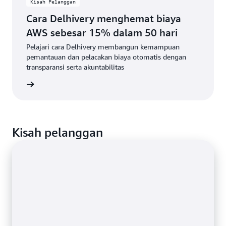
Kisah Pelanggan
Cara Delhivery menghemat biaya
AWS sebesar 15% dalam 50 hari
Pelajari cara Delhivery membangun kemampuan
pemantauan dan pelacakan biaya otomatis dengan
transparansi serta akuntabilitas
isahnya
Kisah pelanggan