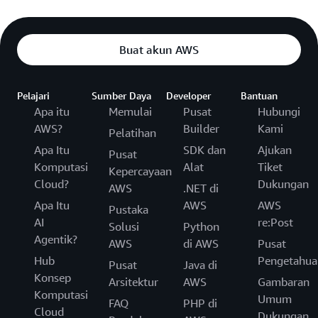
Buat akun AWS
Pelajari
Sumber Daya
Developer
Bantuan
Apa itu
Memulai
Pusat
Hubungi
AWS?
Builder
Kami
Pelatihan
Apa Itu
SDK dan
Ajukan
Pusat
Komputasi
Alat
Tiket
Kepercayaan
Cloud?
Dukungan
AWS
.NET di
Apa Itu
AWS
AWS
Pustaka
AI
re:Post
Solusi
Python
Agentik?
AWS
di AWS
Pusat
Hub
Pengetahua
Pusat
Java di
Konsep
Arsitektur
AWS
Gambaran
Komputasi
Umum
FAQ
PHP di
Cloud
Dukungan