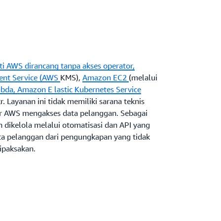
ti AWS dirancang tanpa akses operator,
nt Service (AWS
KMS),
Amazon EC2
(melalui
bda, Amazon E
lastic Kubernetes Service
. Layanan ini tidak memiliki sarana teknis
 AWS mengakses data pelanggan. Sebagai
n dikelola melalui otomatisasi dan API yang
a pelanggan dari pengungkapan yang tidak
ipaksakan.