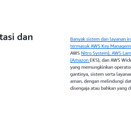
tasi dan
Banyak sistem dan layanan in
termasuk
AWS Key Manageme
AWS
Nitro System), AWS
Lam
(Amazon
EKS), dan AWS Wickr
yang memungkinkan operator
gantinya, sistem serta layana
aman, dengan melindungi dat
disengaja atau bahkan yang d