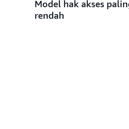
Model hak akses palin
rendah