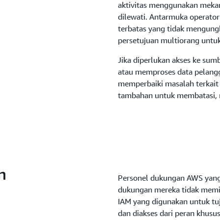
aktivitas menggunakan mekan
dilewati. Antarmuka operator
terbatas yang tidak mengung
persetujuan multiorang untuk 
Jika diperlukan akses ke su
atau memproses data pelangg
memperbaiki masalah terkait
tambahan untuk membatasi, 
n
Personel dukungan AWS yan
dukungan mereka tidak memil
IAM yang digunakan untuk t
dan diakses dari peran khusus