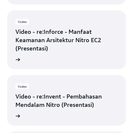
Video
Video - re:Inforce - Manfaat
Keamanan Arsitektur Nitro EC2
(Presentasi)
n video
Video
Video - re:Invent - Pembahasan
Mendalam Nitro (Presentasi)
n video