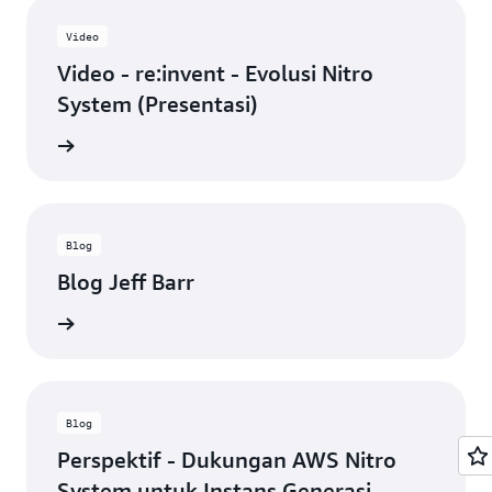
Video
Video - re:invent - Evolusi Nitro
System (Presentasi)
n video
Blog
Blog Jeff Barr
ca blog
Blog
Perspektif - Dukungan AWS Nitro
System untuk Instans Generasi