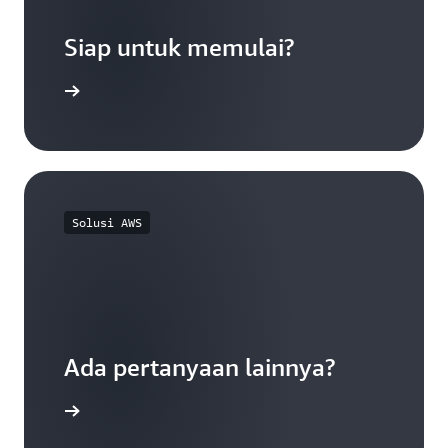
Siap untuk memulai?
Daftar
Solusi AWS
Ada pertanyaan lainnya?
ngi kami