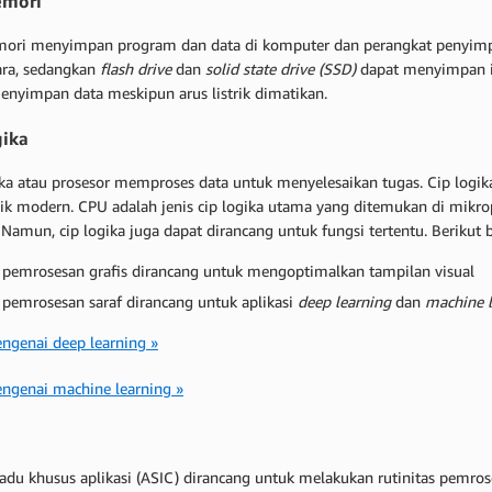
emori
ori menyimpan program dan data di komputer dan perangkat penyi
ra, sedangkan
flash drive
dan
solid state drive (SSD)
dapat menyimpan i
enyimpan data meskipun arus listrik dimatikan.
gika
ika atau prosesor memproses data untuk menyelesaikan tugas. Cip logika
nik modern. CPU adalah jenis cip logika utama yang ditemukan di mikro
 Namun, cip logika juga dapat dirancang untuk fungsi tertentu. Berikut
 pemrosesan grafis dirancang untuk mengoptimalkan tampilan visual
 pemrosesan saraf dirancang untuk aplikasi
deep learning
dan
machine l
ngenai deep learning »
ngenai machine learning »
padu khusus aplikasi (ASIC) dirancang untuk melakukan rutinitas pemros