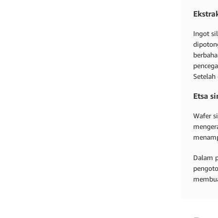
Ekstra
Ingot s
dipotong
berbaha
pencega
Setelah 
Etsa si
Wafer si
menger
menampa
Dalam p
pengoto
membuat