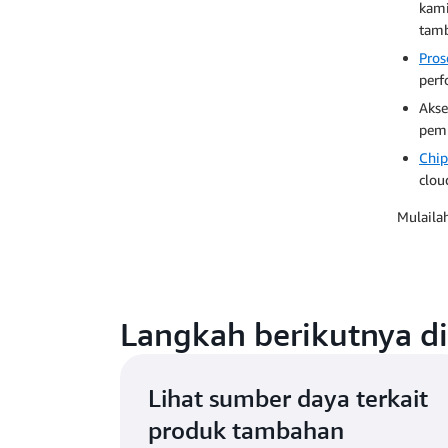
kami
tamb
Pros
perf
Aks
pem
Chi
clou
Mulaila
Langkah berikutnya d
Lihat sumber daya terkait
produk tambahan