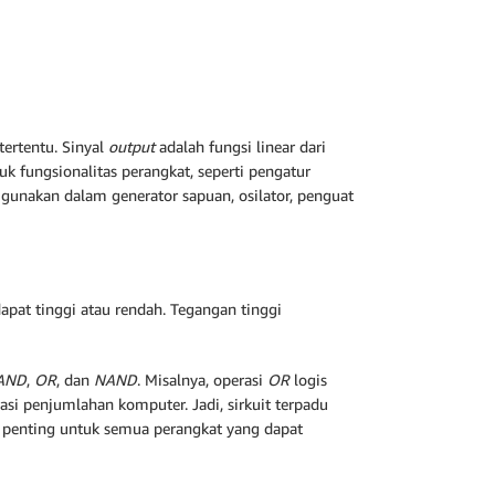
tertentu. Sinyal
output
adalah fungsi linear dari
uk fungsionalitas perangkat, seperti pengatur
gunakan dalam generator sapuan, osilator, penguat
apat tinggi atau rendah. Tegangan tinggi
AND
,
OR
, dan
NAND
. Misalnya, operasi
OR
logis
i penjumlahan komputer. Jadi, sirkuit terpadu
t penting untuk semua perangkat yang dapat