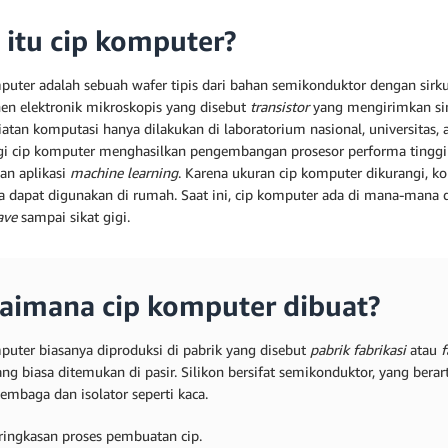
 itu cip komputer?
puter adalah sebuah wafer tipis dari bahan semikonduktor dengan sirkui
n elektronik mikroskopis yang disebut
transistor
yang mengirimkan siny
atan komputasi hanya dilakukan di laboratorium nasional, universitas, a
gi cip komputer menghasilkan pengembangan prosesor performa tinggi 
dan aplikasi
machine learning
. Karena ukuran cip komputer dikurangi, k
a dapat digunakan di rumah. Saat ini, cip komputer ada di mana-mana 
ave
sampai sikat gigi.
aimana cip komputer dibuat?
puter biasanya diproduksi di pabrik yang disebut
pabrik fabrikasi
atau
f
ng biasa ditemukan di pasir. Silikon bersifat semikonduktor, yang berart
tembaga dan isolator seperti kaca.
 ringkasan proses pembuatan cip.