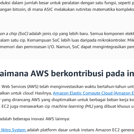
roduksi dalam jumlah besar untuk peralatan dengan satu fungsi, seperti
ngan bitcoin, di mana ASIC melakukan rutinitas matematika kompleks 
on a chip (SoC)
adalah jenis cip yang lebih baru. Semua komponen elekt
dalam satu cip. Kemampuan SoC lebih luas daripada mikrokontroler.
memori dan pemrosesan I/O. Namun, SoC dapat mengintegrasikan pemro
aimana AWS berkontribusi pada in
Web Services (AWS) telah menginvestasikan waktu bertahun-tahun un
alkan untuk
cloud
. Hasilnya,
Amazon Elastic Compute Cloud (Amazon 
r yang dirancang AWS yang dioptimalkan untuk berbagai beban kerja k
 EC2 juga menawarkan cip
machine learning (ML)
yang dibuat khusus un
 adalah beberapa inovasi AWS lainnya:
 Nitro System
adalah platform dasar untuk instans Amazon EC2 gener