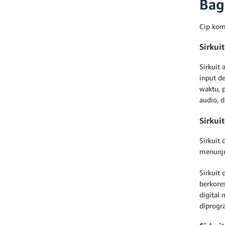
Bag
Cip kom
Sirkui
Sirkuit
input de
waktu, 
audio, da
Sirkui
Sirkuit 
menunju
Sirkuit 
berkore
digital
diprogr