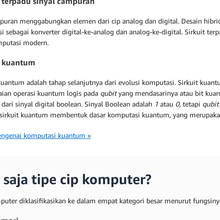
t terpadu sinyal campuran
puran menggabungkan elemen dari cip analog dan digital. Desain hibr
i sebagai konverter digital-ke-analog dan analog-ke-digital. Sirkuit te
mputasi modern.
t kuantum
 kuantum adalah tahap selanjutnya dari evolusi komputasi. Sirkuit kua
aian operasi kuantum logis pada
qubit
yang mendasarinya atau bit kua
dari sinyal digital boolean. Sinyal Boolean adalah
1
atau
0
, tetapi
qubit
sirkuit kuantum membentuk dasar komputasi kuantum, yang merupakan
ngenai komputasi kuantum »
 saja tipe cip komputer?
puter diklasifikasikan ke dalam empat kategori besar menurut fungsiny