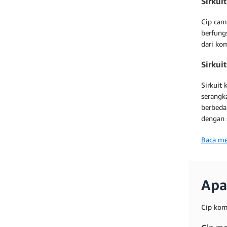
Sirkui
Cip cam
berfungs
dari ko
Sirkui
Sirkuit
serangk
berbeda 
dengan 
Baca me
Apa
Cip kom