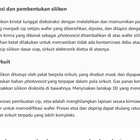
ksi dan pembentukan silikon
ilikon kristal tunggal diekstraksi dengan melelehkan dan memurnikan pa
 menjadi cip setipis wafer yang dibersihkan, dipoles, dan dilapisi deng
n kimia yang dikenal sebagai
photoresist
ditambahkan di atas wafer sil
han ketat dilakukan untuk memastikan tidak ada kontaminasi debu atau
cip silikon dasar siap, sirkuit elektronik dietsa di atasnya.
rkuit
likon ditutupi oleh pelat berpola sirkuit, yang disebut
mask
, dan dipapa
askan bahan
photoresist
yang terpapar dalam pola sirkuit. Gas panas k
kkan silikon dioksida di bawahnya. Menyisakan lanskap 3D yang merepl
roses pembuatan cip,
etsa
adalah menghilangkan lapisan secara kimiawi
r untuk memodifikasi wafer. Proses etsa dan
doping
dapat diulang ratu
 sirkuit terpadu yang lebih kompleks.