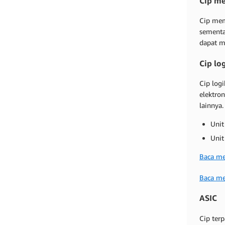
Cip m
Cip mem
sementa
dapat m
Cip lo
Cip log
elektro
lainnya.
Unit
Unit
Baca me
Baca me
ASIC
Cip ter