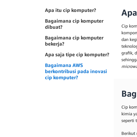
Apa itu cip komputer?
Apa
Bagaimana cip komputer
Cip kom
dibuat?
kompone
Bagaimana cip komputer
dan kegi
bekerja?
teknolo
grafik, 
Apa saja tipe cip komputer?
sehingg
Bagaimana AWS
microw
berkontribusi pada inovasi
cip komputer?
Bag
Cip kom
kimia ya
seperti 
Berikut