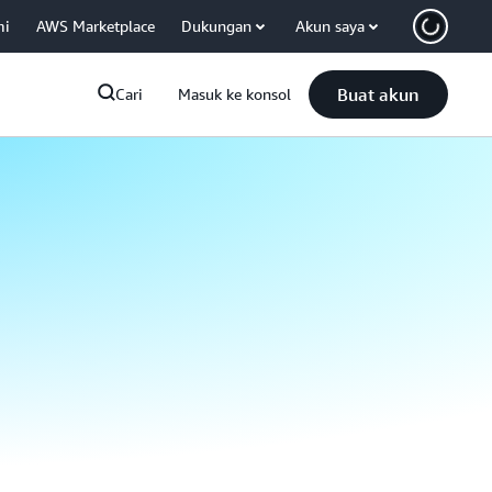
mi
AWS Marketplace
Dukungan
Akun saya
Buat akun
Cari
Masuk ke konsol