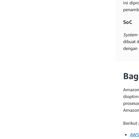
ini dip
penamba
SoC
System 
dibuat 
dengan 
Bag
Amazon 
dioptim
proseso
Amazon
Berikut
AWS