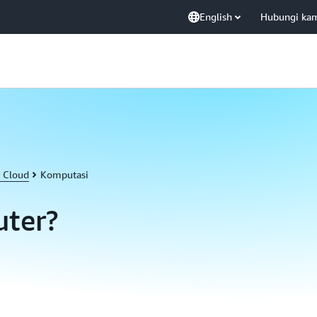
English
Hubungi ka
 Cloud
Komputasi
uter?