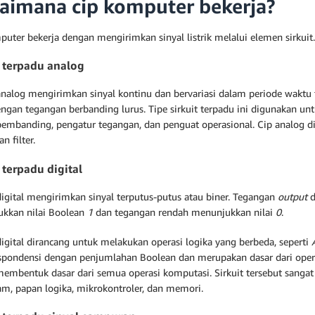
aimana cip komputer bekerja?
puter bekerja dengan mengirimkan sinyal listrik melalui elemen sirkuit.
t terpadu analog
 analog mengirimkan sinyal kontinu dan bervariasi dalam periode waktu 
ngan tegangan berbanding lurus. Tipe sirkuit terpadu ini digunakan unt
pembanding, pengatur tegangan, dan penguat operasional. Cip analog di
n filter.
t terpadu digital
digital mengirimkan sinyal terputus-putus atau biner. Tegangan
output
d
kkan nilai Boolean
1
dan tegangan rendah menunjukkan nilai
0
.
digital dirancang untuk melakukan operasi logika yang berbeda, seperti
spondensi dengan penjumlahan Boolean dan merupakan dasar dari operas
 membentuk dasar dari semua operasi komputasi. Sirkuit tersebut sanga
am, papan logika, mikrokontroler, dan memori.