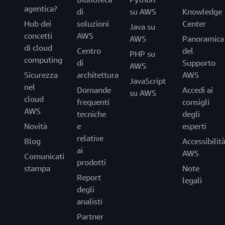
agentica?
di
su AWS
Knowledge
Hub dei
soluzioni
Center
Java su
concetti
AWS
AWS
Panoramica
di cloud
Centro
del
PHP su
computing
di
Supporto
AWS
Sicurezza
architettura
AWS
JavaScript
nel
Domande
Accedi ai
su AWS
cloud
frequenti
consigli
AWS
tecniche
degli
Novità
e
esperti
relative
Blog
Accessibilit
ai
AWS
Comunicati
prodotti
stampa
Note
Report
legali
degli
analisti
Partner