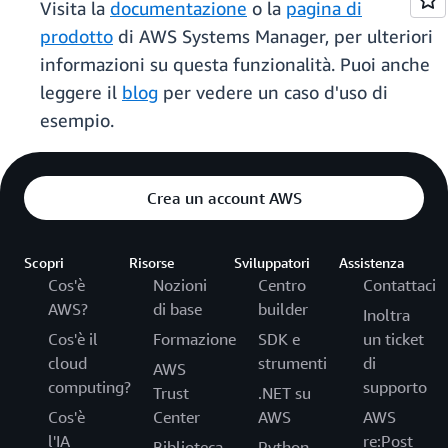
Visita la
documentazione
o la
pagina di
prodotto
di AWS Systems Manager, per ulteriori
informazioni su questa funzionalità. Puoi anche
leggere il
blog
per vedere un caso d'uso di
esempio.
Crea un account AWS
Scopri
Risorse
Sviluppatori
Assistenza
Cos'è
Nozioni
Centro
Contattaci
AWS?
di base
builder
Inoltra
Cos'è il
Formazione
SDK e
un ticket
cloud
strumenti
di
AWS
computing?
supporto
Trust
.NET su
Cos'è
Center
AWS
AWS
l'IA
re:Post
Biblioteca
Python