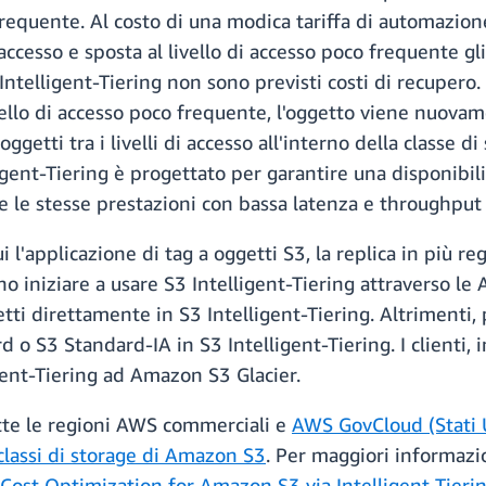
 frequente. Al costo di una modica tariffa di automazi
accesso e sposta al livello di accesso poco frequente gli
3 Intelligent-Tiering non sono previsti costi di recuper
ivello di accesso poco frequente, l'oggetto viene nuova
getti tra i livelli di accesso all'interno della classe 
elligent-Tiering è progettato per garantire una disponibi
le stesse prestazioni con bassa latenza e throughput 
i l'applicazione di tag a oggetti S3, la replica in più r
no iniziare a usare S3 Intelligent-Tiering attraverso le 
ti direttamente in S3 Intelligent-Tiering. Altrimenti, p
 o S3 Standard-IA in S3 Intelligent-Tiering. I clienti, 
ligent-Tiering ad Amazon S3 Glacier.
utte le regioni AWS commerciali e
AWS GovCloud (Stati 
classi di storage di Amazon S3
. Per maggiori informazio
ost Optimization for Amazon S3 via Intelligent Tieri