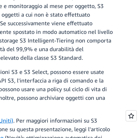
one e monitoraggio al mese per oggetto, S3
 oggetti a cui non è stato effettuato
o. Se successivamente viene effettuato
mente spostato in modo automatico nel livello
di storage S3 Intelligent-Tiering non comporta
lità del 99,9% e una durabilità del
elevato della classe S3 Standard.
egioni S3 e S3 Select, possono essere usate
API S3, l'interfaccia a riga di comando e la
ossono usare una policy sul ciclo di vita di
inoltre, possono archiviare oggetti con una
Uniti)
. Per maggiori informazioni su S3
ne su questa presentazione, leggi l'articolo
ng
(Novità: ottimizzazione automatica dei