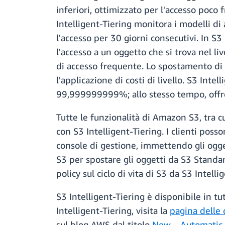
inferiori, ottimizzato per l'accesso poco
Intelligent-Tiering monitora i modelli di 
l'accesso per 30 giorni consecutivi. In S
l'accesso a un oggetto che si trova nel l
di accesso frequente. Lo spostamento di og
l'applicazione di costi di livello. S3 Int
99,999999999%; allo stesso tempo, offre 
Tutte le funzionalità di Amazon S3, tra cu
con S3 Intelligent-Tiering. I clienti posso
console di gestione, immettendo gli ogget
S3 per spostare gli oggetti da S3 Standard
policy sul ciclo di vita di S3 da S3 Intel
S3 Intelligent-Tiering è disponibile in t
Intelligent-Tiering, visita la
pagina delle 
sul blog AWS dal titolo
New – Automatic C