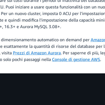
re sui costi durante i periodi di inattività del database
U. Puoi iniziare a usare questa funzionalità con un nuov
 Per un nuovo cluster, imposta 0 ACU per l'impostazion
tate e quindi modifica l'impostazione della capacità m
+, 16.3+ e Aurora MySQL 3.08+.
e a dimensionamento automatico on demand per
Amazon
 esattamente la quantità di risorse del database per le
, visita
Prezzi di Amazon Aurora
. Per saperne di più, le
o solo pochi passaggi nella
Console di gestione AWS
.