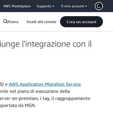
AWS Marketplace
Supporto
Il mio account
Crea un account
Ricerca
Accedi alla console
iunge l'integrazione con il
S) e
AWS Application Migration Service
mente nel piano di esecuzione della
server on-premises, i tag, il raggruppamento
supportato da MGN.