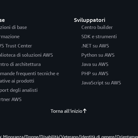
se
Sviluppatori
zioni di base
Centro builder
rmazione
SDK e strumenti
S Trust Center
.NET su AWS
blioteca di soluzioni AWS
Python su AWS
ntro di architettura
Java su AWS
mande frequenti tecniche e
PHP su AWS
ative ai prodotti
JavaScript su AWS
port degli analisti
rtner AWS
Torna all'inizio
ità: Minoranza/Donne/Disabilità/Veterano/Identità di genere/Orientame