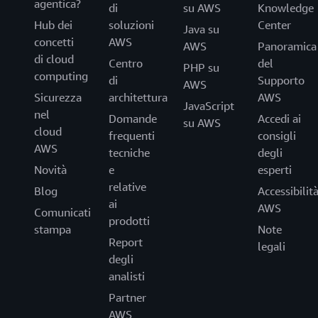
agentica?
di
su AWS
Knowledge
Hub dei
soluzioni
Center
Java su
concetti
AWS
AWS
Panoramica
di cloud
Centro
del
PHP su
computing
di
Supporto
AWS
Sicurezza
architettura
AWS
JavaScript
nel
Domande
Accedi ai
su AWS
cloud
frequenti
consigli
AWS
tecniche
degli
Novità
e
esperti
relative
Blog
Accessibilit
ai
AWS
Comunicati
prodotti
stampa
Note
Report
legali
degli
analisti
Partner
AWS