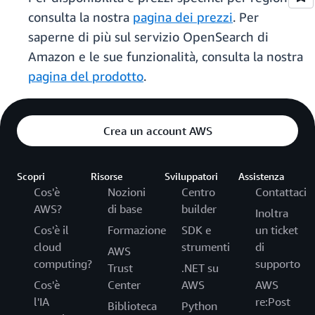
consulta la nostra
pagina dei prezzi
. Per
saperne di più sul servizio OpenSearch di
Amazon e le sue funzionalità, consulta la nostra
pagina del prodotto
.
Crea un account AWS
Scopri
Risorse
Sviluppatori
Assistenza
Cos'è
Nozioni
Centro
Contattaci
AWS?
di base
builder
Inoltra
Cos'è il
Formazione
SDK e
un ticket
cloud
strumenti
di
AWS
computing?
supporto
Trust
.NET su
Cos'è
Center
AWS
AWS
l'IA
re:Post
Biblioteca
Python