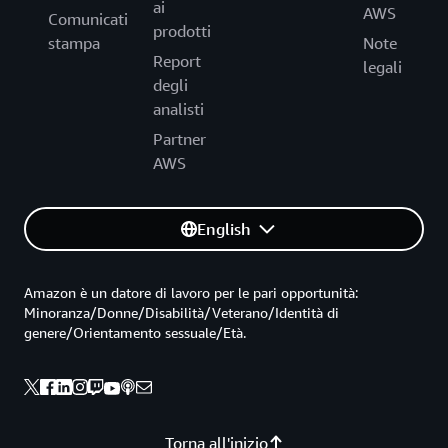
ai
AWS
Comunicati
prodotti
stampa
Note
Report
legali
degli
analisti
Partner
AWS
English
Amazon è un datore di lavoro per le pari opportunità:
Minoranza/Donne/Disabilità/Veterano/Identità di
genere/Orientamento sessuale/Età.
Torna all'inizio