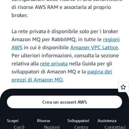
di risorse AWS RAM e associarla al proprio
broker.
La rete privata è disponibile solo per i broker
Amazon MQ per RabbitMQ, in tutte le
regioni
AWS
in cui è disponibile
Amazon VPC Lattice
.
Per ulteriori informazioni, consulta la sezione
relativa alla
rete privata
nella Guida per gli
sviluppatori di Amazon MQ e la
pagina dei
prezzi di Amazon MQ
.
Crea un account AWS
Scopri
Risorse
Sviluppatori
Assistenza
Cos'è
Nozioni
Centro
Contattaci