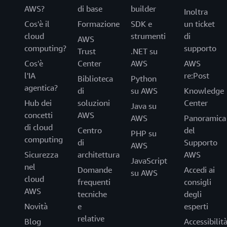
AWS?
di base
builder
Inoltra
Cos'è il
Formazione
SDK e
un ticket
cloud
strumenti
di
AWS
computing?
supporto
Trust
.NET su
Cos'è
Center
AWS
AWS
l'IA
re:Post
Biblioteca
Python
agentica?
di
su AWS
Knowledge
Hub dei
soluzioni
Center
Java su
concetti
AWS
AWS
Panoramica
di cloud
Centro
del
PHP su
computing
di
Supporto
AWS
Sicurezza
architettura
AWS
JavaScript
nel
Domande
Accedi ai
su AWS
cloud
frequenti
consigli
AWS
tecniche
degli
Novità
e
esperti
relative
Blog
Accessibilit