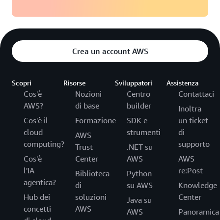
Crea un account AWS
Scopri
Risorse
Sviluppatori
Assistenza
Cos'è
Nozioni
Centro
Contattaci
AWS?
di base
builder
Inoltra
Cos'è il
Formazione
SDK e
un ticket
cloud
strumenti
di
AWS
computing?
supporto
Trust
.NET su
Cos'è
Center
AWS
AWS
l'IA
re:Post
Biblioteca
Python
agentica?
di
su AWS
Knowledge
Hub dei
soluzioni
Center
Java su
concetti
AWS
AWS
Panoramica