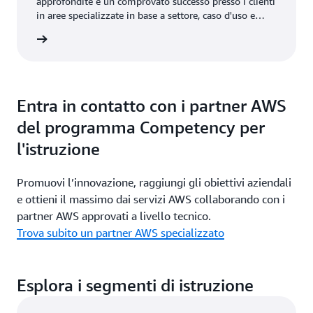
approfondite e un comprovato successo presso i clienti
in aree specializzate in base a settore, caso d'uso e
carico di lavoro.
rmazioni
Entra in contatto con i partner AWS
del programma Competency per
l'istruzione
Promuovi l’innovazione, raggiungi gli obiettivi aziendali
e ottieni il massimo dai servizi AWS collaborando con i
partner AWS approvati a livello tecnico.
Trova subito un partner AWS specializzato
Esplora i segmenti di istruzione