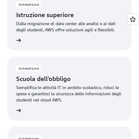
Automations
Istruzione superiore
Dalla migrazione di data center alle analisi e ai dati
degli studenti, AWS offre soluzioni agili e flessibili.
azioni »
Automations
Scuola dell'obbligo
Semplifica le attività IT in ambito scolastico, riduci le
spese e garantisci la sicurezza delle informazioni degli
studenti nel cloud AWS.
azioni »
Automations