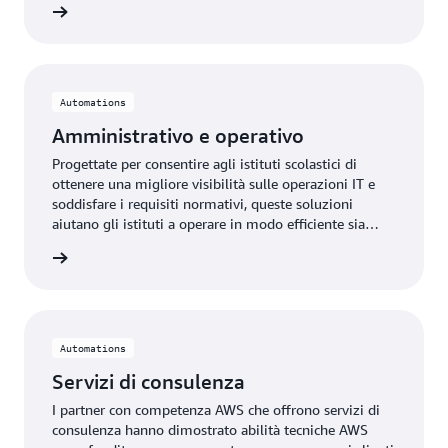
rmazioni
Automations
Amministrativo e operativo
Progettate per consentire agli istituti scolastici di
ottenere una migliore visibilità sulle operazioni IT e
soddisfare i requisiti normativi, queste soluzioni
aiutano gli istituti a operare in modo efficiente sia
all'interno del campus che online.
rmazioni
Automations
Servizi di consulenza
I partner con competenza AWS che offrono servizi di
consulenza hanno dimostrato abilità tecniche AWS