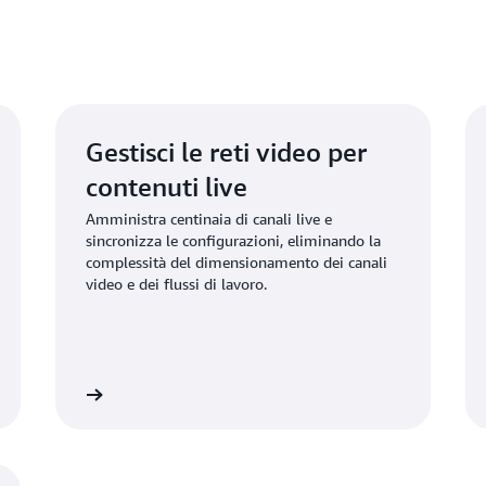
nuovi servizi e stare al pas
Ulteriori informazioni
Gestisci le reti video per
contenuti live
Amministra centinaia di canali live e
sincronizza le configurazioni, eliminando la
complessità del dimensionamento dei canali
video e dei flussi di lavoro.
informazioni
Ulteriori informazio