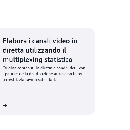
so con gli standard di settore emergenti.
Elabora i canali video in
diretta utilizzando il
multiplexing statistico
Origina contenuti in diretta e condividerli con
i partner della distribuzione attraverso le reti
terrestri, via cavo o satellitari.
ni