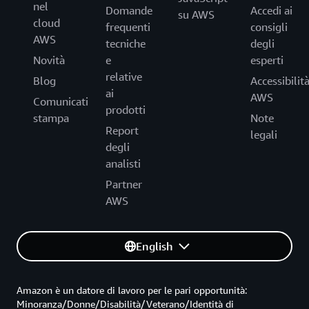
nel
Domande
Accedi ai
su AWS
cloud
frequenti
consigli
AWS
tecniche
degli
Novità
e
esperti
relative
Blog
Accessibilit
ai
AWS
Comunicati
prodotti
stampa
Note
Report
legali
degli
analisti
Partner
AWS
English
Amazon è un datore di lavoro per le pari opportunità:
Minoranza/Donne/Disabilità/Veterano/Identità di