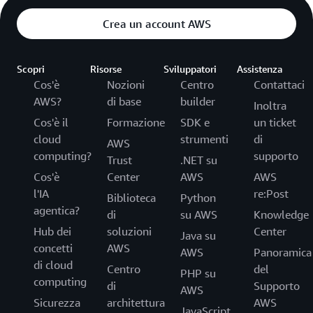
Crea un account AWS
Scopri
Risorse
Sviluppatori
Assistenza
Cos'è
Nozioni
Centro
Contattaci
AWS?
di base
builder
Inoltra
Cos'è il
Formazione
SDK e
un ticket
cloud
strumenti
di
AWS
computing?
supporto
Trust
.NET su
Cos'è
Center
AWS
AWS
l'IA
re:Post
Biblioteca
Python
agentica?
di
su AWS
Knowledge
Hub dei
soluzioni
Center
Java su
concetti
AWS
AWS
Panoramica
di cloud
Centro
del
PHP su
computing
di
Supporto
AWS
Sicurezza
architettura
AWS
JavaScript