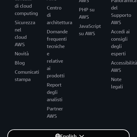
AWS
Panoramica
di cloud
Centro
del
PHP su
computing
di
Supporto
AWS
Sicurezza
architettura
AWS
JavaScript
nel
Domande
Accedi ai
su AWS
cloud
frequenti
consigli
AWS
tecniche
degli
Novità
e
esperti
relative
Blog
Accessibilit
ai
AWS
Comunicati
prodotti
stampa
Note
Report
legali
degli
analisti
Partner
AWS
English