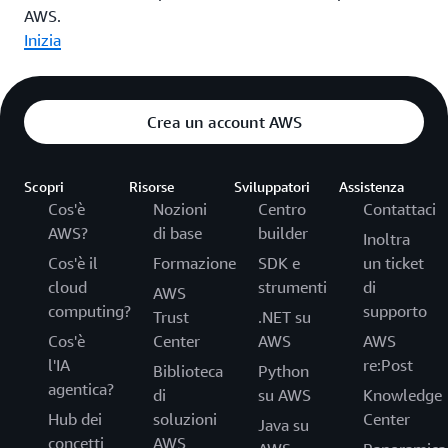
AWS.
Inizia
Crea un account AWS
Scopri
Risorse
Sviluppatori
Assistenza
Cos'è
Nozioni
Centro
Contattaci
AWS?
di base
builder
Inoltra
Cos'è il
Formazione
SDK e
un ticket
cloud
strumenti
di
AWS
computing?
supporto
Trust
.NET su
Cos'è
Center
AWS
AWS
l'IA
re:Post
Biblioteca
Python
agentica?
di
su AWS
Knowledge
Hub dei
soluzioni
Center
Java su
concetti
AWS