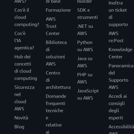
AWS?
di base
builder
Inoltra
Cos'è il
Formazione
SDK e
un ticket
cloud
strumenti
di
AWS
computing?
supporto
Trust
.NET su
Cos'è
Center
AWS
AWS
l'IA
re:Post
Biblioteca
Python
agentica?
di
su AWS
Knowledge
Hub dei
soluzioni
Center
Java su
concetti
AWS
AWS
Panoramica
di cloud
Centro
del
PHP su
computing
di
Supporto
AWS
Sicurezza
architettura
AWS
JavaScript
nel
Domande
Accedi ai
su AWS
cloud
frequenti
consigli
AWS
tecniche
degli
Novità
e
esperti
relative
Blog
Accessibilit
ai
AWS