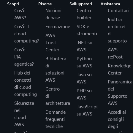
Scopri
Risorse
Sviluppatori
Assistenza
200 confezioni
Cos'è
Nozioni
Centro
Contattaci
x 5 sensori per
AWS?
di base
builder
Inoltra
ogni
Cos'è il
Formazione
SDK e
un ticket
confezione x
50.000 USD
cloud
strumenti
di
50 USD per
AWS
sensore
computing?
supporto
Trust
.NET su
all'anno
Cos'è
Center
AWS
AWS
l'IA
re:Post
Biblioteca
Python
Costo totale
agentica?
di
su AWS
Knowledge
per il quarto
50.000 USD
Hub dei
soluzioni
Center
Java su
anno:
concetti
AWS
AWS
Panoramica
di cloud
Centro
del
PHP su
Quinto anno
computing
di
Supporto
AWS
Sicurezza
architettura
AWS
JavaScript
200 confezioni
nel
Domande
Accedi ai
x 5 sensori per
su AWS
cloud
frequenti
consigli
ogni
AWS
confezione x
tecniche
50.000 USD
degli
50 USD per