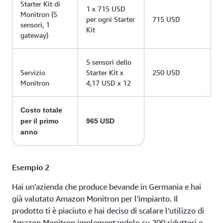
Starter Kit di
1 x 715 USD
Monitron (5
per ogni Starter
715 USD
sensori, 1
Kit
gateway)
5 sensori dello
Servizio
Starter Kit x
250 USD
Monitron
4,17 USD x 12
Costo totale
per il primo
965 USD
anno
Esempio 2
Hai un'azienda che produce bevande in Germania e hai
già valutato Amazon Monitron per l'impianto. Il
prodotto ti è piaciuto e hai deciso di scalare l'utilizzo di
Amazon Monitron implementandolo su 200 riduttori e