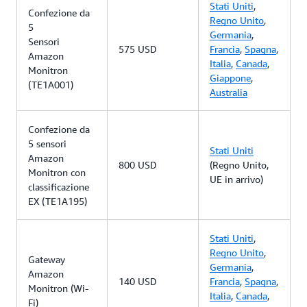
Stati Uniti
,
Confezione da
Regno Unito
,
5
Germania
,
Sensori
575 USD
Francia
,
Spagna
,
Amazon
Italia
,
Canada
,
Monitron
Giappone
,
(TE1A001)
Australia
Confezione da
5 sensori
Stati Uniti
Amazon
800 USD
(Regno Unito,
Monitron con
UE in arrivo)
classificazione
EX (TE1A195)
Stati Uniti
,
Regno Unito
,
Gateway
Germania
,
Amazon
140 USD
Francia
,
Spagna
,
Monitron (Wi-
Italia
,
Canada
,
Fi)