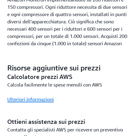
150 compressori. Ogni riduttore necessita di due sensori
e ogni compressore di quattro sensori, installati in punti
diversi dell'apparecchiatura. Ciò significa che sono
necessari 400 sensori per i riduttori e 600 sensori per i
compressori, per un totale di 1.000 sensori. Acquisti 200
confezioni da cinque (1.000 in totale) sensori Amazon
Monitron al costo di 575 USD a confezione, per un totale
di 115.000 USD. Inoltre, acquisti 50 gateway Amazon
Monitron (Wi-Fi), in modo da avere un gateway Wi-Fi
Risorse aggiuntive sui prezzi
ogni 20 sensori, al costo di 140 USD per ogni gateway
Calcolatore prezzi AWS
Wi-Fi, per un totale di 7.000 USD. È possibile installare e
Calcola facilmente le spese mensili con AWS
utilizzare questi 1.000 sensori e 50 gateway (Wi-Fi) per
un anno, al costo di 4,17 USD per sensore al mese
Ulteriori informazioni
(ovvero 50 USD per sensore all'anno). Ciò significa che il
costo di utilizzo del servizio Amazon Monitron è di
50.000 USD, da aggiungere al costo dei sensori e dei
Ottieni assistenza sui prezzi
gateway pari a 122.000 USD, per un costo totale di
Contatta gli specialisti AWS per ricevere un preventivo
172.000 USD nel primo anno. Dal secondo al quinto