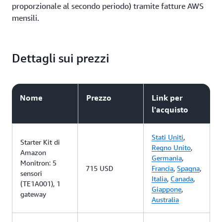
proporzionale al secondo periodo) tramite fatture AWS
mensili.
Dettagli sui prezzi
Nome
Prezzo
Link per
l'acquisto
Stati Uniti
,
Starter Kit di
Regno Unito
,
Amazon
Germania
,
Monitron: 5
715 USD
Francia
,
Spagna
,
sensori
Italia
,
Canada
,
(TE1A001), 1
Giappone
,
gateway
Australia