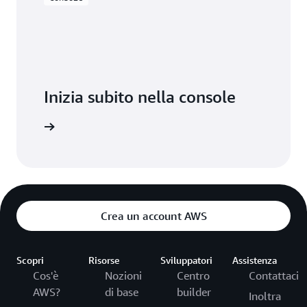
Inizia subito nella console
Accedi
Crea un account AWS
Scopri
Risorse
Sviluppatori
Assistenza
Cos'è
Nozioni
Centro
Contattaci
AWS?
di base
builder
Inoltra