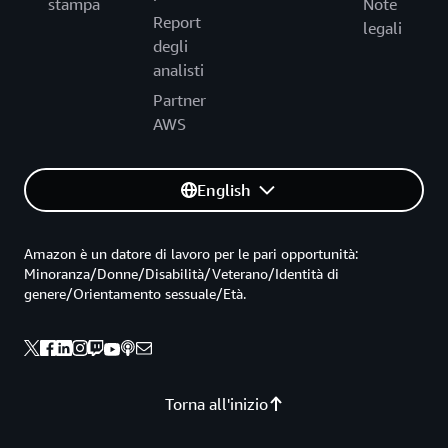
stampa
Note
Report
legali
degli
analisti
Partner
AWS
English
Amazon è un datore di lavoro per le pari opportunità:
Minoranza/Donne/Disabilità/Veterano/Identità di
genere/Orientamento sessuale/Età.
Torna all'inizio