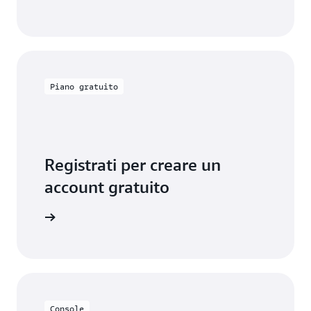
Piano gratuito
Registrati per creare un
account gratuito
lo gratis
Console