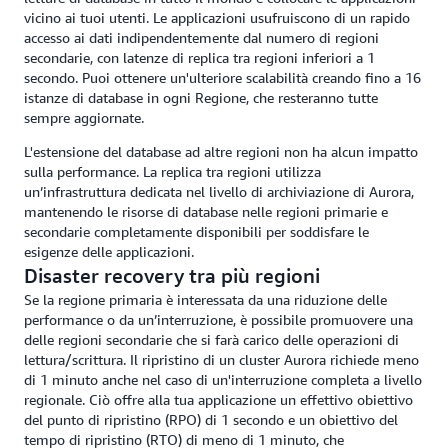
vicino ai tuoi utenti. Le applicazioni usufruiscono di un rapido
accesso ai dati indipendentemente dal numero di regioni
secondarie, con latenze di replica tra regioni inferiori a 1
secondo. Puoi ottenere un'ulteriore scalabilità creando fino a 16
istanze di database in ogni Regione, che resteranno tutte
sempre aggiornate.
L'estensione del database ad altre regioni non ha alcun impatto
sulla performance. La replica tra regioni utilizza
un’infrastruttura dedicata nel livello di archiviazione di Aurora,
mantenendo le risorse di database nelle regioni primarie e
secondarie completamente disponibili per soddisfare le
esigenze delle applicazioni.
Disaster recovery tra più regioni
Se la regione primaria è interessata da una riduzione delle
performance o da un’interruzione, è possibile promuovere una
delle regioni secondarie che si farà carico delle operazioni di
lettura/scrittura. Il ripristino di un cluster Aurora richiede meno
di 1 minuto anche nel caso di un'interruzione completa a livello
regionale. Ciò offre alla tua applicazione un effettivo obiettivo
del punto di ripristino (RPO) di 1 secondo e un obiettivo del
tempo di ripristino (RTO) di meno di 1 minuto, che