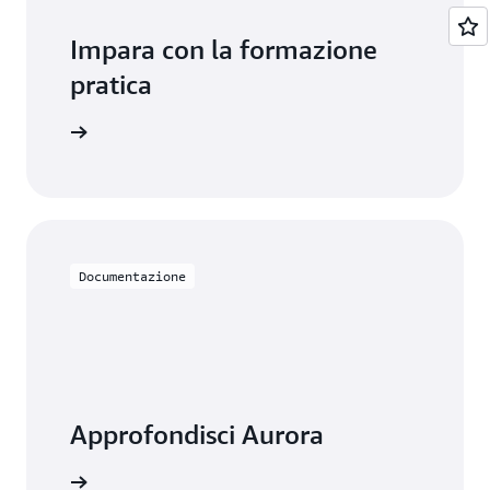
Impara con la formazione
pratica
su Aurora
Documentazione
Approfondisci Aurora
ntazione