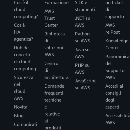
Cos'è il
Formazione
SDK e
un ticket
cloud
strumenti
di
AWS
computing?
supporto
Trust
.NET su
Cos'è
Center
AWS
AWS
l'IA
re:Post
Biblioteca
Python
agentica?
di
su AWS
Knowledge
Hub dei
soluzioni
Center
Java su
concetti
AWS
AWS
Panoramica
di cloud
Centro
del
PHP su
computing
di
Supporto
AWS
Sicurezza
architettura
AWS
JavaScript
nel
Domande
Accedi ai
su AWS
cloud
frequenti
consigli
AWS
tecniche
degli
Novità
e
esperti
relative
Blog
Accessibilit
ai
AWS
Comunicati
prodotti