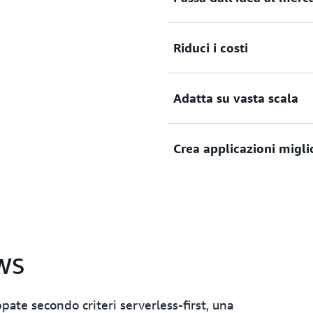
Elimina i costi di gestione 
Riduci i costi
distribuire le release rapid
arrivare sul mercato più ra
Con un modello di fatturazi
Adatta su vasta scala
risorse è automaticamente 
provisioning eccessivo.
Grazie a tecnologie che si
Crea applicazioni migli
da una domanda pari a zero 
clienti più in fretta di quan
Le applicazioni serverless s
incorporate, per consentirti
applicazione anziché sulla 
AWS
ate secondo criteri serverless-first, una