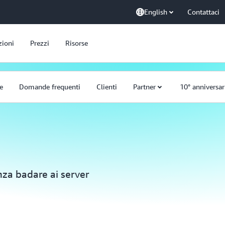
English
Contattaci
zioni
Prezzi
Risorse
e
Domande frequenti
Clienti
Partner
10° anniversar
nza badare ai server