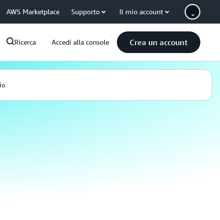
AWS Marketplace
Supporto
Il mio account
Crea un account
Ricerca
Accedi alla console
io