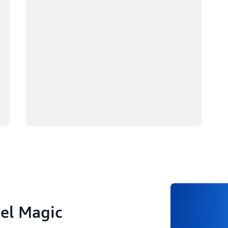
ana
ri
da
del Magic