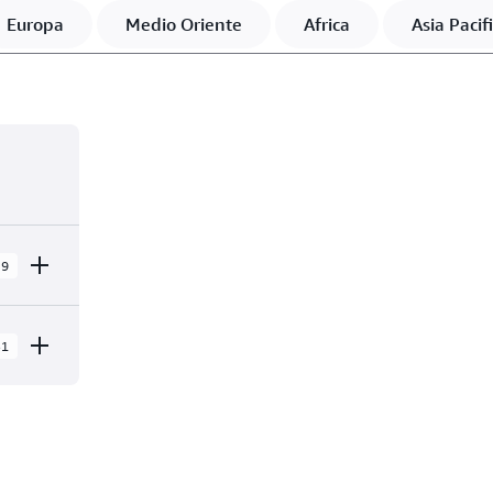
Europa
Medio Oriente
Africa
Asia Pacif
9
31
i
fiche,
che