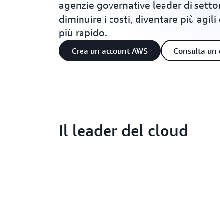
agenzie governative leader di setto
diminuire i costi, diventare più agil
più rapido.
Crea un account AWS
Consulta un 
Il leader del cloud