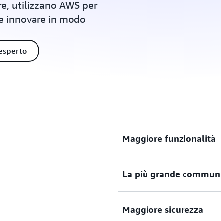
re, utilizzano AWS per
i e innovare in modo
esperto
Maggiore funzionalità
La più grande communit
AWS offre molti più
servizi
rispetto a qualsiasi altro pr
infrastruttura come elabora
Maggiore sicurezza
emergenti, come l'apprendim
AWS possiede la community 