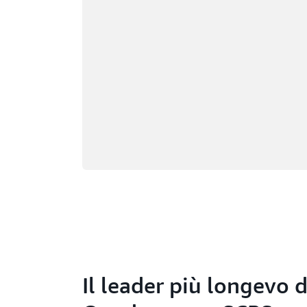
Kansas City, Missouri
South Bend, Indi
Los Angeles, California
St. Louis, Missou
Miami, Florida
Tampa Bay, Flori
Minneapolis, Minnesota
Toronto, Ontario
Montreal, Quebec
Washington D.C.
Nashville, Tennessee
Il leader più longevo 