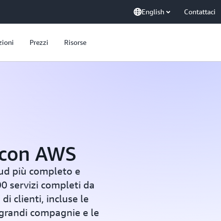
English
Contattaci
zioni
Prezzi
Risorse
 con AWS
ud più completo e
00 servizi completi da
di clienti, incluse le
ù grandi compagnie e le