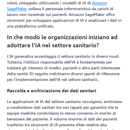
robot, sviluppato utilizzando i modelli di IA di
Amazon
SageMaker
, solleva il personale infermieristico da carichi di
lavoro non incentrati sui pazienti. Amazon SageMaker offre
strumenti per sviluppare applicazioni di IA e analizzare i dati in
una piattaforma unificata.
In che modo le organizzazioni iniziano ad
adottare l’IA nel settore sanitario?
L’IA generativa avvantaggia il settore sanitario in diversi modi.
Tuttavia, l’utilizzo responsabile dell’IA è fondamentale per
tutelare gli interessi di medici, pazienti e altre parti interessate
della sanità. Di seguito indichiamo diversi spunti di riflessione
per l’implementazione dell’IA nel settore sanitario.
Raccolta e archiviazione dei dati sanitari
Le applicazioni di IA del settore sanitario raccolgono, archiviano
e condividono dati sanitari tra vari reparti per garantire che le
equipe mediche condividano lo stesso consenso in merito al
benessere del paziente. Il volume enorme di dati dei pazienti
trasferito tra strumenti di IA presenta sfide relative alla