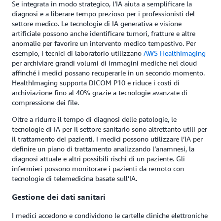
Se integrata in modo strategico, l’IA aiuta a semplificare la
diagnosi e a liberare tempo prezioso per i professionisti del
settore medico. Le tecnologie di IA generativa e visione
artificiale possono anche identificare tumori, fratture e altre
anomalie per favorire un intervento medico tempestivo. Per
esempio, i tecnici di laboratorio utilizzano
AWS HealthImaging
per archiviare grandi volumi di immagini mediche nel cloud
affinché i medici possano recuperarle in un secondo momento.
HealthImaging supporta DICOM P10 e riduce i costi di
archiviazione fino al 40% grazie a tecnologie avanzate di
compressione dei file.
Oltre a ridurre il tempo di diagnosi delle patologie, le
tecnologie di IA per il settore sanitario sono altrettanto utili per
il trattamento dei pazienti. I medici possono utilizzare l’IA per
definire un piano di trattamento analizzando l’anamnesi, la
diagnosi attuale e altri possibili rischi di un paziente. Gli
infermieri possono monitorare i pazienti da remoto con
tecnologie di telemedicina basate sull’IA.
Gestione dei dati sanitari
I medici accedono e condividono le cartelle cliniche elettroniche