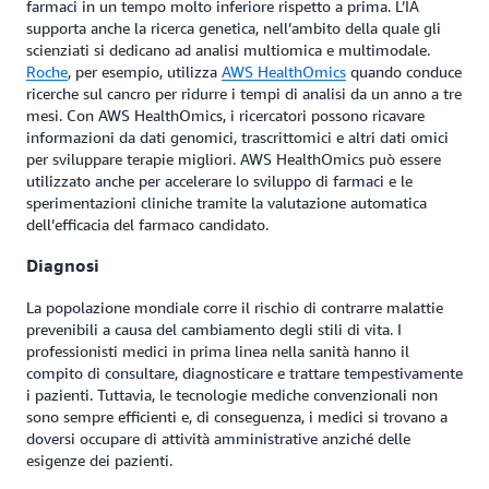
farmaci in un tempo molto inferiore rispetto a prima. L’IA
supporta anche la ricerca genetica, nell’ambito della quale gli
scienziati si dedicano ad analisi multiomica e multimodale.
Roche
, per esempio, utilizza
AWS HealthOmics
quando conduce
ricerche sul cancro per ridurre i tempi di analisi da un anno a tre
mesi. Con AWS HealthOmics, i ricercatori possono ricavare
informazioni da dati genomici, trascrittomici e altri dati omici
per sviluppare terapie migliori. AWS HealthOmics può essere
utilizzato anche per accelerare lo sviluppo di farmaci e le
sperimentazioni cliniche tramite la valutazione automatica
dell’efficacia del farmaco candidato.
Diagnosi
La popolazione mondiale corre il rischio di contrarre malattie
prevenibili a causa del cambiamento degli stili di vita. I
professionisti medici in prima linea nella sanità hanno il
compito di consultare, diagnosticare e trattare tempestivamente
i pazienti. Tuttavia, le tecnologie mediche convenzionali non
sono sempre efficienti e, di conseguenza, i medici si trovano a
doversi occupare di attività amministrative anziché delle
esigenze dei pazienti.