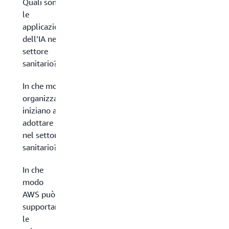
Quali sono
le
applicazioni
dell’IA nel
settore
sanitario?
In che modo le
organizzazioni
iniziano ad
adottare l’IA
nel settore
sanitario?
In che
modo
AWS può
supportare
le