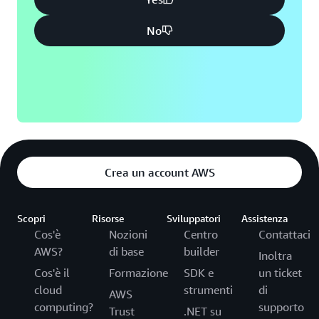
No
Crea un account AWS
Scopri
Risorse
Sviluppatori
Assistenza
Cos'è
Nozioni
Centro
Contattaci
AWS?
di base
builder
Inoltra
Cos'è il
Formazione
SDK e
un ticket
cloud
strumenti
di
AWS
computing?
supporto
Trust
.NET su