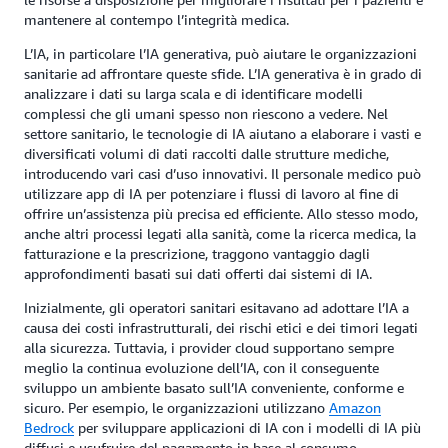
mantenere al contempo l’integrità medica.
L’IA, in particolare l’IA generativa, può aiutare le organizzazioni
sanitarie ad affrontare queste sfide. L’IA generativa è in grado di
analizzare i dati su larga scala e di identificare modelli
complessi che gli umani spesso non riescono a vedere. Nel
settore sanitario, le tecnologie di IA aiutano a elaborare i vasti e
diversificati volumi di dati raccolti dalle strutture mediche,
introducendo vari casi d’uso innovativi. Il personale medico può
utilizzare app di IA per potenziare i flussi di lavoro al fine di
offrire un’assistenza più precisa ed efficiente. Allo stesso modo,
anche altri processi legati alla sanità, come la ricerca medica, la
fatturazione e la prescrizione, traggono vantaggio dagli
approfondimenti basati sui dati offerti dai sistemi di IA.
Inizialmente, gli operatori sanitari esitavano ad adottare l’IA a
causa dei costi infrastrutturali, dei rischi etici e dei timori legati
alla sicurezza. Tuttavia, i provider cloud supportano sempre
meglio la continua evoluzione dell’IA, con il conseguente
sviluppo un ambiente basato sull’IA conveniente, conforme e
sicuro. Per esempio, le organizzazioni utilizzano
Amazon
Bedrock
per sviluppare applicazioni di IA con i modelli di IA più
diffusi e usufruire del pagamento in base al consumo.