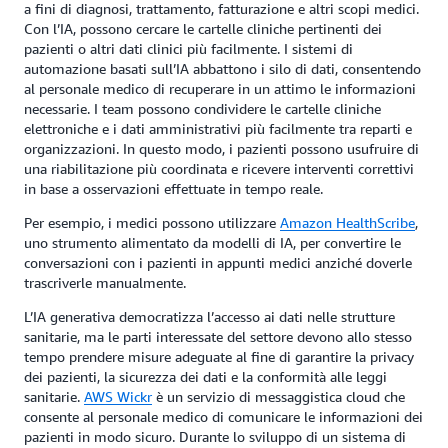
a fini di diagnosi, trattamento, fatturazione e altri scopi medici.
Con l’IA, possono cercare le cartelle cliniche pertinenti dei
pazienti o altri dati clinici più facilmente. I sistemi di
automazione basati sull’IA abbattono i silo di dati, consentendo
al personale medico di recuperare in un attimo le informazioni
necessarie. I team possono condividere le cartelle cliniche
elettroniche e i dati amministrativi più facilmente tra reparti e
organizzazioni. In questo modo, i pazienti possono usufruire di
una riabilitazione più coordinata e ricevere interventi correttivi
in base a osservazioni effettuate in tempo reale.
Per esempio, i medici possono utilizzare
Amazon HealthScribe
,
uno strumento alimentato da modelli di IA, per convertire le
conversazioni con i pazienti in appunti medici anziché doverle
trascriverle manualmente.
L’IA generativa democratizza l’accesso ai dati nelle strutture
sanitarie, ma le parti interessate del settore devono allo stesso
tempo prendere misure adeguate al fine di garantire la privacy
dei pazienti, la sicurezza dei dati e la conformità alle leggi
sanitarie.
AWS Wickr
è un servizio di messaggistica cloud che
consente al personale medico di comunicare le informazioni dei
pazienti in modo sicuro. Durante lo sviluppo di un sistema di