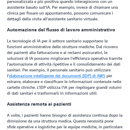
personalizzata e più positiva quando interagiscono con un
assistente basato sull’IA. Per esempio, invece di chiamare una
clinica per fissare un appuntamento, possono comunicare i
dettagli della visita all’assistente sanitario virtuale.
Automazione del flusso di lavoro amministrativo
Le tecnologie di IA per il settore sanitario supportano le
funzioni amministrative delle strutture mediche. Dal ricovero
dei pazienti alla fatturazione e ai reclami assicurativi, le
soluzioni di IA possono migliorare l’efficienza operativa tramite
l’automazione di attività ripetitive e il consolidamento dei dati
sanitari. Per esempio, il personale sanitario può utilizzare
l’
elaborazione intelligente dei documenti (IDP) di AWS
per
estrarre, elaborare e classificare le informazioni contenute nelle
cartelle cliniche. L’IDP utilizza l’IA per riepilogare grandi volumi
di dati sanitari e trasformarli in informazioni utili.
Assistenza remota ai pazienti
A volte, i pazienti hanno bisogno di assistenza continua dopo la
dimissione da una struttura medica. Questa necessità pone
sfide operative e logistiche per le equipe mediche, in particolare