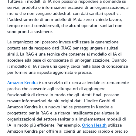
Tuttavia, i modelli di IA non possono rispondere a domande su
servizi, prodotti o informazioni esclusivi di un’organizzazione, a
meno che non vengano addestrati con dati sanitari specifici.
L’addestramento di un modello di IA da zero richiede lavoro,
tempo e costi considerevoli, che alcuni operatori sanitari non
sono pronti a sostenere.
Le organizzazioni possono invece utilizzare la generazione
potenziata da recupero dati (RAG) per raggiungere risultati
simili. La RAG è una tecnica che consente al modello di IA di
accedere alla base di conoscenze di un’organizzazione. Quando
il modello di IA riceve una query, cerca nella base di conoscenze
per fornire una risposta aggiornata e precisa.
Amazon Kendra
è un servizio di ricerca aziendale estremamente
preciso che consente agli sviluppatori di aggiungere
funzionalità di ricerca in modo che gli utenti finali possano
trovare informazioni da più origini dati. L’Indice GenAI di
Amazon Kendra è un nuovo indice presente in Kendra e
progettato per la RAG e la ricerca intelligente per aiutare le
organizzazioni del settore sanitario a implementare modelli di
IA in modo più efficiente. Per esempio,
Orion Health
utilizza
Amazon Kendra per offrire ai clienti un accesso rapido e preciso