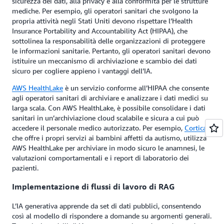
sicurezza dei dati, alla privacy e alla conformità per le strutture
mediche. Per esempio, gli operatori sanitari che svolgono la
propria attività negli Stati Uniti devono rispettare l’Health
Insurance Portability and Accountability Act (HIPAA), che
sottolinea la responsabilità delle organizzazioni di proteggere
le informazioni sanitarie. Pertanto, gli operatori sanitari devono
istituire un meccanismo di archiviazione e scambio dei dati
sicuro per cogliere appieno i vantaggi dell’IA.
AWS HealthLake
è un servizio conforme all’HIPAA che consente
agli operatori sanitari di archiviare e analizzare i dati medici su
larga scala. Con AWS HealthLake, è possibile consolidare i dati
sanitari in un’archiviazione cloud scalabile e sicura a cui può
accedere il personale medico autorizzato. Per esempio,
Cortica
,
che offre i propri servizi ai bambini affetti da autismo, utilizza
AWS HealthLake per archiviare in modo sicuro le anamnesi, le
valutazioni comportamentali e i report di laboratorio dei
pazienti.
Implementazione di flussi di lavoro di RAG
L’IA generativa apprende da set di dati pubblici, consentendo
così al modello di rispondere a domande su argomenti generali.