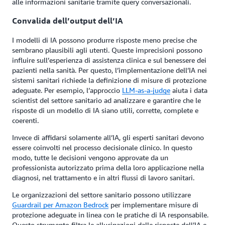
alle informazioni sanitarie tramite query conversazionali.
Convalida dell’output dell’IA
I modelli di IA possono produrre risposte meno precise che
sembrano plausibili agli utenti. Queste imprecisioni possono
influire sull’esperienza di assistenza clinica e sul benessere dei
pazienti nella sanità. Per questo, l’implementazione dell’IA nei
sistemi sanitari richiede la definizione di misure di protezione
adeguate. Per esempio, l’approccio
LLM-as-a-judge
aiuta i data
scientist del settore sanitario ad analizzare e garantire che le
risposte di un modello di IA siano utili, corrette, complete e
coerenti.
Invece di affidarsi solamente all’IA, gli esperti sanitari devono
essere coinvolti nel processo decisionale clinico. In questo
modo, tutte le decisioni vengono approvate da un
professionista autorizzato prima della loro applicazione nella
diagnosi, nel trattamento e in altri flussi di lavoro sanitari.
Le organizzazioni del settore sanitario possono utilizzare
Guardrail per Amazon Bedrock
per implementare misure di
protezione adeguate in linea con le pratiche di IA responsabile.
Questo strumento filtra le allucinazioni dalle risposte dell’IA e