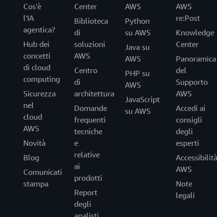
Cos'è
Center
AWS
AWS
l'IA
re:Post
Biblioteca
Python
agentica?
di
su AWS
Knowledge
Hub dei
soluzioni
Center
Java su
concetti
AWS
AWS
Panoramica
di cloud
Centro
del
PHP su
computing
di
Supporto
AWS
Sicurezza
architettura
AWS
JavaScript
nel
Domande
Accedi ai
su AWS
cloud
frequenti
consigli
AWS
tecniche
degli
Novità
e
esperti
relative
Blog
Accessibilit
ai
AWS
Comunicati
prodotti
stampa
Note
Report
legali
degli
analisti