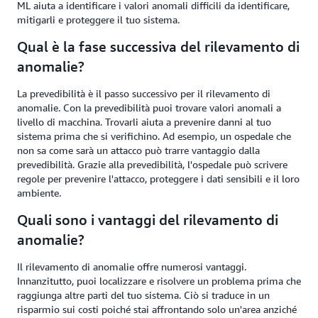
ML aiuta a identificare i valori anomali difficili da identificare,
mitigarli e proteggere il tuo sistema.
Qual è la fase successiva del rilevamento di
anomalie?
La prevedibilità è il passo successivo per il rilevamento di
anomalie. Con la prevedibilità puoi trovare valori anomali a
livello di macchina. Trovarli aiuta a prevenire danni al tuo
sistema prima che si verifichino. Ad esempio, un ospedale che
non sa come sarà un attacco può trarre vantaggio dalla
prevedibilità. Grazie alla prevedibilità, l'ospedale può scrivere
regole per prevenire l'attacco, proteggere i dati sensibili e il loro
ambiente.
Quali sono i vantaggi del rilevamento di
anomalie?
Il rilevamento di anomalie offre numerosi vantaggi.
Innanzitutto, puoi localizzare e risolvere un problema prima che
raggiunga altre parti del tuo sistema. Ciò si traduce in un
risparmio sui costi poiché stai affrontando solo un'area anziché