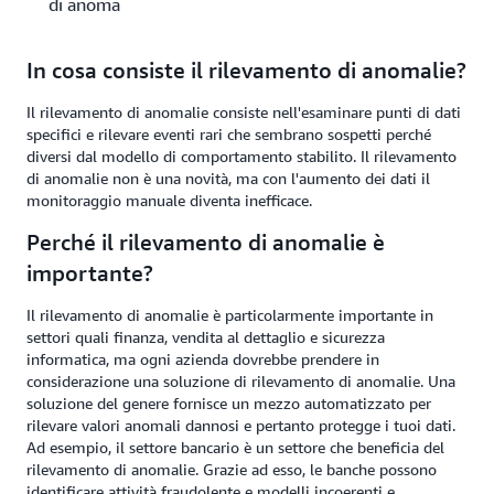
di anomalie?
In cosa consiste il rilevamento di anomalie?
Il rilevamento di anomalie consiste nell'esaminare punti di dati
specifici e rilevare eventi rari che sembrano sospetti perché
diversi dal modello di comportamento stabilito. Il rilevamento
di anomalie non è una novità, ma con l'aumento dei dati il
monitoraggio manuale diventa inefficace.
Perché il rilevamento di anomalie è
importante?
Il rilevamento di anomalie è particolarmente importante in
settori quali finanza, vendita al dettaglio e sicurezza
informatica, ma ogni azienda dovrebbe prendere in
considerazione una soluzione di rilevamento di anomalie. Una
soluzione del genere fornisce un mezzo automatizzato per
rilevare valori anomali dannosi e pertanto protegge i tuoi dati.
Ad esempio, il settore bancario è un settore che beneficia del
rilevamento di anomalie. Grazie ad esso, le banche possono
identificare attività fraudolente e modelli incoerenti e