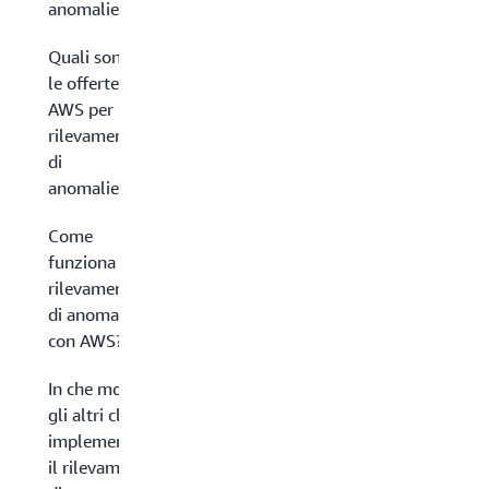
anomalie?
Quali sono
le offerte
AWS per il
rilevamento
di
anomalie?
Come
funziona il
rilevamento
di anomalie
con AWS?
In che modo
gli altri clienti
implementano
il rilevamento