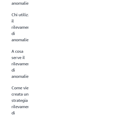
anomalie?
Chi utilizza
il
rilevamento
di
anomalie?
A cosa
serve il
rilevamento
di
anomalie?
Come viene
creata una
strategia di
rilevamento
di