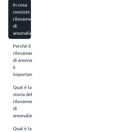
In cosa
consiste il
rilevamento
di
anomalie?
Perché il
rilevamento
di anomalie
è
importante?
Qual è la
storia del
rilevamento
di
anomalie?
Qual è la