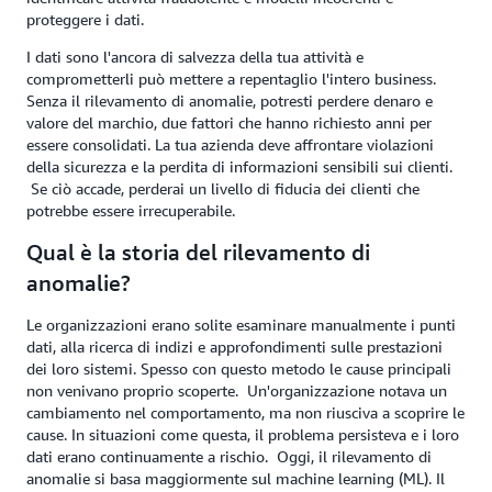
proteggere i dati.
I dati sono l'ancora di salvezza della tua attività e
comprometterli può mettere a repentaglio l'intero business.
Senza il rilevamento di anomalie, potresti perdere denaro e
valore del marchio, due fattori che hanno richiesto anni per
essere consolidati. La tua azienda deve affrontare violazioni
della sicurezza e la perdita di informazioni sensibili sui clienti.
Se ciò accade, perderai un livello di fiducia dei clienti che
potrebbe essere irrecuperabile.
Qual è la storia del rilevamento di
anomalie?
Le organizzazioni erano solite esaminare manualmente i punti
dati, alla ricerca di indizi e approfondimenti sulle prestazioni
dei loro sistemi. Spesso con questo metodo le cause principali
non venivano proprio scoperte. Un'organizzazione notava un
cambiamento nel comportamento, ma non riusciva a scoprire le
cause. In situazioni come questa, il problema persisteva e i loro
dati erano continuamente a rischio. Oggi, il rilevamento di
anomalie si basa maggiormente sul machine learning (ML). Il