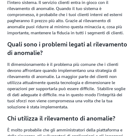
l'intero sistema. Il servizio clienti entra in gioco con il
rilevamento di anomalie. Quando il tuo sistema è
compromesso, è probabile che i tuoi clienti interni ed esterni
pagheranno il prezzo più alto. Grazie al rilevamento di
anomalie puoi ridurre al minimo questa minaccia e, cosa più
importante, mantenere la fiducia in tutti i segmenti di clienti.
Quali sono i problemi legati al rilevamento
di anomalie?
Il dimensionamento è il problema più comune che i clienti
devono affrontare quando implementano una strategia di
rilevamento di anomalie. La maggior parte dei clienti non
utilizza attualmente questa tecnologia e dimensionare le
operazioni per supportarla può essere difficile. Stabilire soglie
di dati adeguate è difficile. ma in questo modo l'integrità dei
tuoi sforzi non viene compromessa una volta che la tua
soluzione è stata implementata.
Chi utilizza il rilevamento di anomalie?
È molto probabile che gli amministratori della piattaforma e
della sicurezza, gli sviluppatori di applicazioni e gli ingegneri