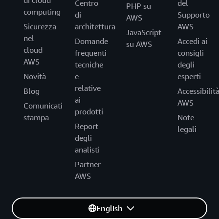
di cloud
Centro
del
PHP su
computing
di
Supporto
AWS
Sicurezza
architettura
AWS
JavaScript
nel
Domande
Accedi ai
su AWS
cloud
frequenti
consigli
AWS
tecniche
degli
Novità
e
esperti
relative
Blog
Accessibilit
ai
AWS
Comunicati
prodotti
stampa
Note
Report
legali
degli
analisti
Partner
AWS
English