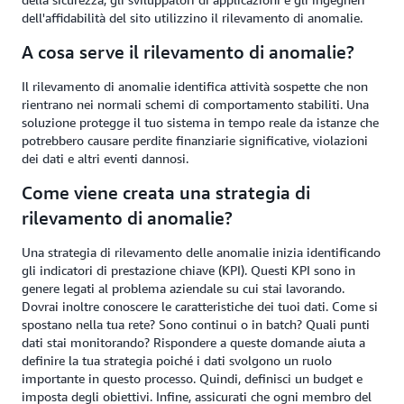
dell'affidabilità del sito utilizzino il rilevamento di anomalie.
A cosa serve il rilevamento di anomalie?
Il rilevamento di anomalie identifica attività sospette che non
rientrano nei normali schemi di comportamento stabiliti. Una
soluzione protegge il tuo sistema in tempo reale da istanze che
potrebbero causare perdite finanziarie significative, violazioni
dei dati e altri eventi dannosi.
Come viene creata una strategia di
rilevamento di anomalie?
Una strategia di rilevamento delle anomalie inizia identificando
gli indicatori di prestazione chiave (KPI). Questi KPI sono in
genere legati al problema aziendale su cui stai lavorando.
Dovrai inoltre conoscere le caratteristiche dei tuoi dati. Come si
spostano nella tua rete? Sono continui o in batch? Quali punti
dati stai monitorando? Rispondere a queste domande aiuta a
definire la tua strategia poiché i dati svolgono un ruolo
importante in questo processo. Quindi, definisci un budget e
imposta degli obiettivi. Infine, assicurati che ogni membro del