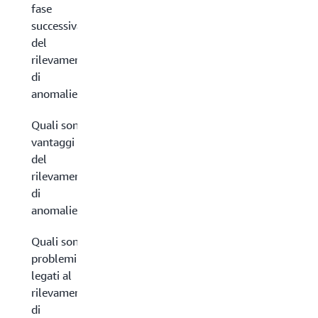
fase
successiva
del
rilevamento
di
anomalie?
Quali sono i
vantaggi
del
rilevamento
di
anomalie?
Quali sono i
problemi
legati al
rilevamento
di