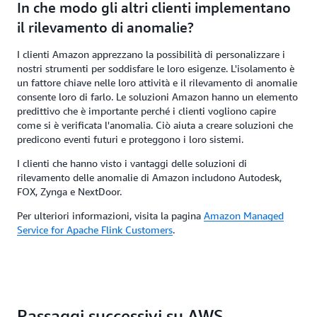
In che modo gli altri clienti implementano
il rilevamento di anomalie?
I clienti Amazon apprezzano la possibilità di personalizzare i
nostri strumenti per soddisfare le loro esigenze. L'isolamento è
un fattore chiave nelle loro attività e il rilevamento di anomalie
consente loro di farlo. Le soluzioni Amazon hanno un elemento
predittivo che è importante perché i clienti vogliono capire
come si è verificata l'anomalia. Ciò aiuta a creare soluzioni che
predicono eventi futuri e proteggono i loro sistemi.
I clienti che hanno visto i vantaggi delle soluzioni di
rilevamento delle anomalie di Amazon includono Autodesk,
FOX, Zynga e NextDoor.
Per ulteriori informazioni, visita la pagina
Amazon Managed
Service for Apache Flink Customers
.
Passaggi successivi su AWS