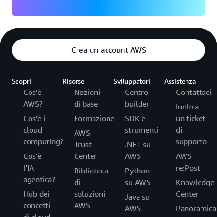
Crea un account AWS
Scopri
Risorse
Sviluppatori
Assistenza
Cos'è
Nozioni
Centro
Contattaci
AWS?
di base
builder
Inoltra
Cos'è il
Formazione
SDK e
un ticket
cloud
strumenti
di
AWS
computing?
supporto
Trust
.NET su
Cos'è
Center
AWS
AWS
l'IA
re:Post
Biblioteca
Python
agentica?
di
su AWS
Knowledge
Hub dei
soluzioni
Center
Java su
concetti
AWS
AWS
Panoramica