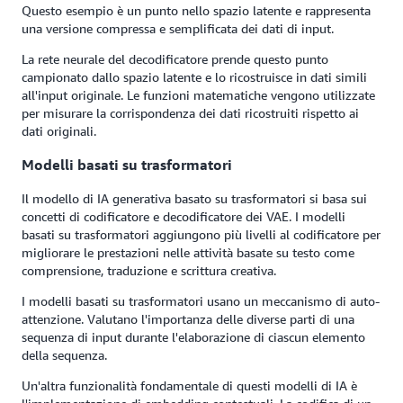
Questo esempio è un punto nello spazio latente e rappresenta
una versione compressa e semplificata dei dati di input.
La rete neurale del decodificatore prende questo punto
campionato dallo spazio latente e lo ricostruisce in dati simili
all'input originale. Le funzioni matematiche vengono utilizzate
per misurare la corrispondenza dei dati ricostruiti rispetto ai
dati originali.
Modelli basati su trasformatori
Il modello di IA generativa basato su trasformatori si basa sui
concetti di codificatore e decodificatore dei VAE. I modelli
basati su trasformatori aggiungono più livelli al codificatore per
migliorare le prestazioni nelle attività basate su testo come
comprensione, traduzione e scrittura creativa.
I modelli basati su trasformatori usano un meccanismo di auto-
attenzione. Valutano l'importanza delle diverse parti di una
sequenza di input durante l'elaborazione di ciascun elemento
della sequenza.
Un'altra funzionalità fondamentale di questi modelli di IA è