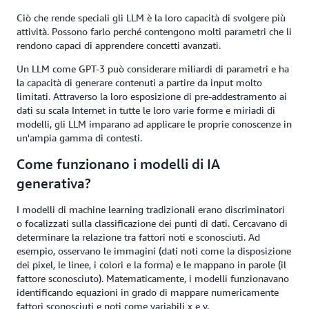
Ciò che rende speciali gli LLM è la loro capacità di svolgere più
attività. Possono farlo perché contengono molti parametri che li
rendono capaci di apprendere concetti avanzati.
Un LLM come GPT-3 può considerare miliardi di parametri e ha
la capacità di generare contenuti a partire da input molto
limitati. Attraverso la loro esposizione di pre-addestramento ai
dati su scala Internet in tutte le loro varie forme e miriadi di
modelli, gli LLM imparano ad applicare le proprie conoscenze in
un'ampia gamma di contesti.
Come funzionano i modelli di IA
generativa?
I modelli di machine learning tradizionali erano discriminatori
o focalizzati sulla classificazione dei punti di dati. Cercavano di
determinare la relazione tra fattori noti e sconosciuti. Ad
esempio, osservano le immagini (dati noti come la disposizione
dei pixel, le linee, i colori e la forma) e le mappano in parole (il
fattore sconosciuto). Matematicamente, i modelli funzionavano
identificando equazioni in grado di mappare numericamente
fattori sconosciuti e noti come variabili x e y.