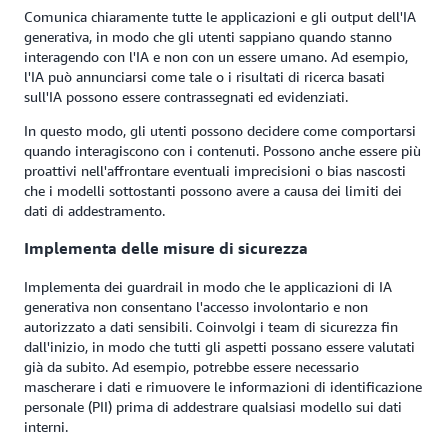
Comunica chiaramente tutte le applicazioni e gli output dell'IA
generativa, in modo che gli utenti sappiano quando stanno
interagendo con l'IA e non con un essere umano. Ad esempio,
l'IA può annunciarsi come tale o i risultati di ricerca basati
sull'IA possono essere contrassegnati ed evidenziati.
In questo modo, gli utenti possono decidere come comportarsi
quando interagiscono con i contenuti. Possono anche essere più
proattivi nell'affrontare eventuali imprecisioni o bias nascosti
che i modelli sottostanti possono avere a causa dei limiti dei
dati di addestramento.
Implementa delle misure di sicurezza
Implementa dei guardrail in modo che le applicazioni di IA
generativa non consentano l'accesso involontario e non
autorizzato a dati sensibili. Coinvolgi i team di sicurezza fin
dall'inizio, in modo che tutti gli aspetti possano essere valutati
già da subito. Ad esempio, potrebbe essere necessario
mascherare i dati e rimuovere le informazioni di identificazione
personale (PII) prima di addestrare qualsiasi modello sui dati
interni.