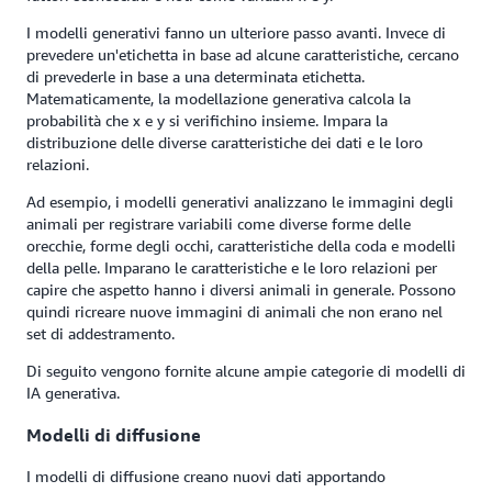
I modelli generativi fanno un ulteriore passo avanti. Invece di
prevedere un'etichetta in base ad alcune caratteristiche, cercano
di prevederle in base a una determinata etichetta.
Matematicamente, la modellazione generativa calcola la
probabilità che x e y si verifichino insieme. Impara la
distribuzione delle diverse caratteristiche dei dati e le loro
relazioni.
Ad esempio, i modelli generativi analizzano le immagini degli
animali per registrare variabili come diverse forme delle
orecchie, forme degli occhi, caratteristiche della coda e modelli
della pelle. Imparano le caratteristiche e le loro relazioni per
capire che aspetto hanno i diversi animali in generale. Possono
quindi ricreare nuove immagini di animali che non erano nel
set di addestramento.
Di seguito vengono fornite alcune ampie categorie di modelli di
IA generativa.
Modelli di diffusione
I modelli di diffusione creano nuovi dati apportando