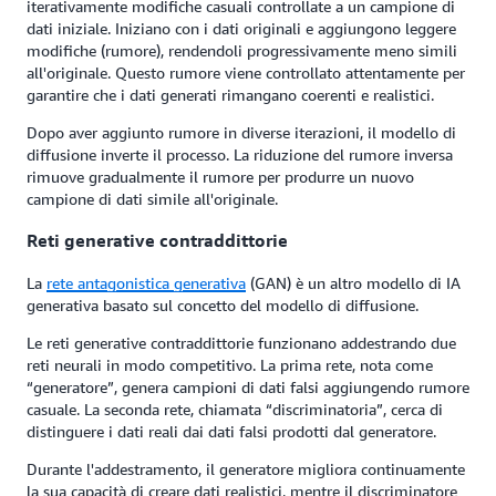
iterativamente modifiche casuali controllate a un campione di
dati iniziale. Iniziano con i dati originali e aggiungono leggere
modifiche (rumore), rendendoli progressivamente meno simili
all'originale. Questo rumore viene controllato attentamente per
garantire che i dati generati rimangano coerenti e realistici.
Dopo aver aggiunto rumore in diverse iterazioni, il modello di
diffusione inverte il processo. La riduzione del rumore inversa
rimuove gradualmente il rumore per produrre un nuovo
campione di dati simile all'originale.
Reti generative contraddittorie
La
rete antagonistica generativa
(GAN) è un altro modello di IA
generativa basato sul concetto del modello di diffusione.
Le reti generative contraddittorie funzionano addestrando due
reti neurali in modo competitivo. La prima rete, nota come
“generatore”, genera campioni di dati falsi aggiungendo rumore
casuale. La seconda rete, chiamata “discriminatoria”, cerca di
distinguere i dati reali dai dati falsi prodotti dal generatore.
Durante l'addestramento, il generatore migliora continuamente
la sua capacità di creare dati realistici, mentre il discriminatore