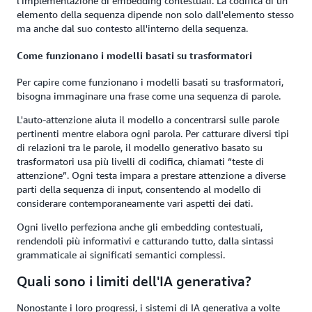
l'implementazione di embedding contestuali. La codifica di un
elemento della sequenza dipende non solo dall'elemento stesso
ma anche dal suo contesto all'interno della sequenza.
Come funzionano i modelli basati su trasformatori
Per capire come funzionano i modelli basati su trasformatori,
bisogna immaginare una frase come una sequenza di parole.
L'auto-attenzione aiuta il modello a concentrarsi sulle parole
pertinenti mentre elabora ogni parola. Per catturare diversi tipi
di relazioni tra le parole, il modello generativo basato su
trasformatori usa più livelli di codifica, chiamati “teste di
attenzione”. Ogni testa impara a prestare attenzione a diverse
parti della sequenza di input, consentendo al modello di
considerare contemporaneamente vari aspetti dei dati.
Ogni livello perfeziona anche gli embedding contestuali,
rendendoli più informativi e catturando tutto, dalla sintassi
grammaticale ai significati semantici complessi.
Quali sono i limiti dell'IA generativa?
Nonostante i loro progressi, i sistemi di IA generativa a volte