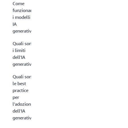
Come
funzionano
i modelli di
IA
generativa?
Quali sono
i limiti
dell'IA
generativa?
Quali sono
le best
practice
per
l'adozione
dell'IA
generativa?