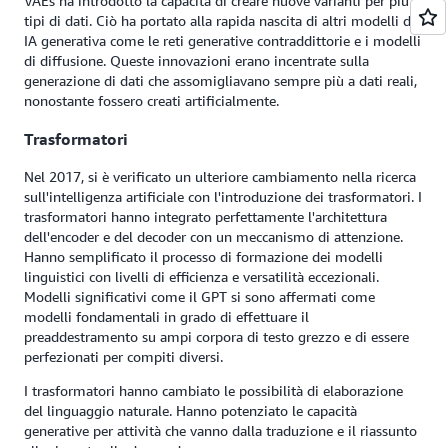
VAEs ha introdotto la capacità di creare nuove varianti per più
tipi di dati. Ciò ha portato alla rapida nascita di altri modelli di
IA generativa come le reti generative contraddittorie e i modelli
di diffusione. Queste innovazioni erano incentrate sulla
generazione di dati che assomigliavano sempre più a dati reali,
nonostante fossero creati artificialmente.
Trasformatori
Nel 2017, si è verificato un ulteriore cambiamento nella ricerca
sull'intelligenza artificiale con l'introduzione dei trasformatori. I
trasformatori hanno integrato perfettamente l'architettura
dell'encoder e del decoder con un meccanismo di attenzione.
Hanno semplificato il processo di formazione dei modelli
linguistici con livelli di efficienza e versatilità eccezionali.
Modelli significativi come il GPT si sono affermati come
modelli fondamentali in grado di effettuare il
preaddestramento su ampi corpora di testo grezzo e di essere
perfezionati per compiti diversi.
I trasformatori hanno cambiato le possibilità di elaborazione
del linguaggio naturale. Hanno potenziato le capacità
generative per attività che vanno dalla traduzione e il riassunto