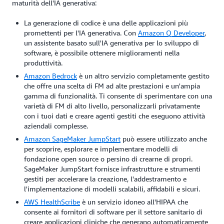
maturità dell'IA generativa:
La generazione di codice è una delle applicazioni più
promettenti per l'IA generativa. Con
Amazon Q Developer
,
un assistente basato sull'IA generativa per lo sviluppo di
software, è possibile ottenere miglioramenti nella
produttività.
Amazon Bedrock
è un altro servizio completamente gestito
che offre una scelta di FM ad alte prestazioni e un'ampia
gamma di funzionalità. Ti consente di sperimentare con una
varietà di FM di alto livello, personalizzarli privatamente
con i tuoi dati e creare agenti gestiti che eseguono attività
aziendali complesse.
Amazon SageMaker JumpStart
può essere utilizzato anche
per scoprire, esplorare e implementare modelli di
fondazione open source o persino di crearne di propri.
SageMaker JumpStart fornisce infrastrutture e strumenti
gestiti per accelerare la creazione, l'addestramento e
l'implementazione di modelli scalabili, affidabili e sicuri.
AWS HealthScribe
è un servizio idoneo all'HIPAA che
consente ai fornitori di software per il settore sanitario di
creare applicazioni cliniche che generano automaticamente