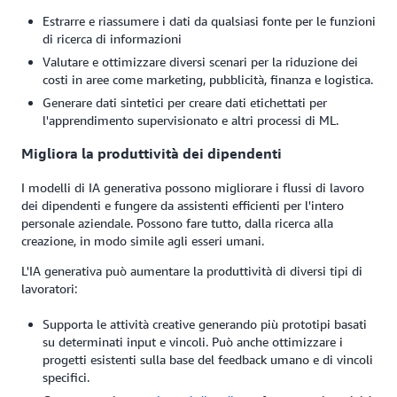
Estrarre e riassumere i dati da qualsiasi fonte per le funzioni
di ricerca di informazioni
Valutare e ottimizzare diversi scenari per la riduzione dei
costi in aree come marketing, pubblicità, finanza e logistica.
Generare dati sintetici per creare dati etichettati per
l'apprendimento supervisionato e altri processi di ML.
Migliora la produttività dei dipendenti
I modelli di IA generativa possono migliorare i flussi di lavoro
dei dipendenti e fungere da assistenti efficienti per l'intero
personale aziendale. Possono fare tutto, dalla ricerca alla
creazione, in modo simile agli esseri umani.
L'IA generativa può aumentare la produttività di diversi tipi di
lavoratori:
Supporta le attività creative generando più prototipi basati
su determinati input e vincoli. Può anche ottimizzare i
progetti esistenti sulla base del feedback umano e di vincoli
specifici.