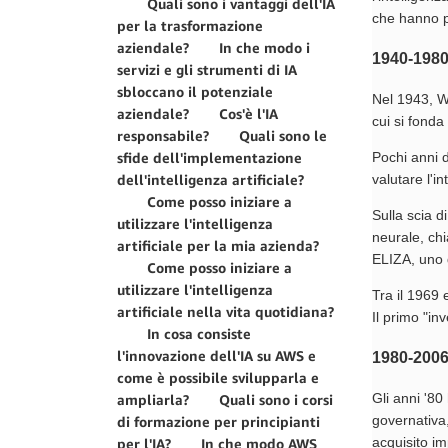
Quali sono i vantaggi dell'IA
che hanno po
per la trasformazione
aziendale?
In che modo i
1940-198
servizi e gli strumenti di IA
sbloccano il potenziale
Nel 1943, Wa
aziendale?
Cos'è l'IA
cui si fonda 
responsabile?
Quali sono le
Pochi anni d
sfide dell'implementazione
valutare l'i
dell'intelligenza artificiale?
Come posso iniziare a
Sulla scia d
utilizzare l'intelligenza
neurale, ch
artificiale per la mia azienda?
ELIZA, uno 
Come posso iniziare a
utilizzare l'intelligenza
Tra il 1969 
artificiale nella vita quotidiana?
Il primo "in
In cosa consiste
l'innovazione dell'IA su AWS e
1980-200
come è possibile svilupparla e
Gli anni '80
ampliarla?
Quali sono i corsi
governativa
di formazione per principianti
acquisito im
per l'IA?
In che modo AWS