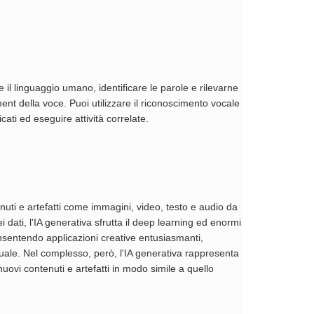
e il linguaggio umano, identificare le parole e rilevarne
timent della voce. Puoi utilizzare il riconoscimento vocale
icati ed eseguire attività correlate.
tenuti e artefatti come immagini, video, testo e audio da
ei dati, l'IA generativa sfrutta il deep learning ed enormi
 consentendo applicazioni creative entusiasmanti,
ttuale. Nel complesso, però, l'IA generativa rappresenta
ovi contenuti e artefatti in modo simile a quello