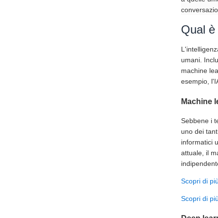
conversazion
Qual è 
L'intelligen
umani. Inclu
machine lear
esempio, l'
Machine l
Sebbene i te
uno dei tanti
informatici 
attuale, il 
indipendente
Scopri di pi
Scopri di più