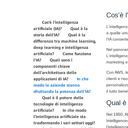
Cos'è l'
Cos'è l'intelligenza
L'intelligen
artificiale (IA)?
Qual è la
a quelle uma
storia dell'IA?
Qual è la
l'IA consent
differenza tra machine learning,
deep learning e intelligenza
Nel panorama
artificiale?
Come funziona
L'intelligen
l'IA?
Quali sono i
marketing e 
componenti chiave
dell'architettura delle
Con AWS, le 
applicazioni di IA?
In che
clienti e ri
modo le aziende stanno
personalizza
sfruttando la potenza dell'IA?
il tutto ben
Qual è il potere delle
Qual è 
tecnologie di intelligenza
artificiale?
In che modo
Nel 1950, Al
l'intelligenza artificiale sta
Intelligence
trasformando i vari settori oggi?
l'intelligenz