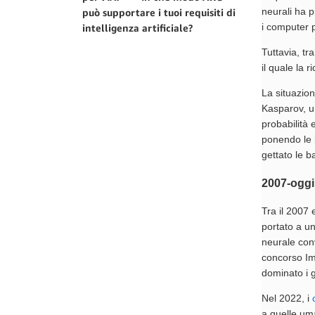
neurali ha p
può supportare i tuoi requisiti di
i computer 
intelligenza artificiale?
Tuttavia, tr
il quale la 
La situazio
Kasparov, un
probabilità 
ponendo le b
gettato le b
2007-oggi
Tra il 2007 
portato a un
neurale conv
concorso Im
dominato i 
Nel 2022, i
a quelle um