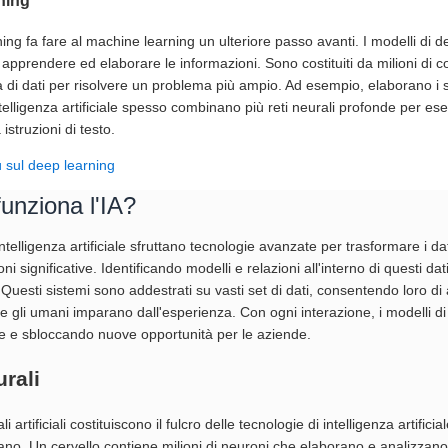
ning
ning fa fare al machine learning un ulteriore passo avanti. I modelli di d
 apprendere ed elaborare le informazioni. Sono costituiti da milioni d
à di dati per risolvere un problema più ampio. Ad esempio, elaborano i si
ntelligenza artificiale spesso combinano più reti neurali profonde per e
istruzioni di testo.
ù sul deep learning
unziona l'IA?
 intelligenza artificiale sfruttano tecnologie avanzate per trasformare i dat
oni significative. Identificando modelli e relazioni all'interno di questi d
 Questi sistemi sono addestrati su vasti set di dati, consentendo loro 
 gli umani imparano dall'esperienza. Con ogni interazione, i modelli di i
ne e sbloccando nuove opportunità per le aziende.
urali
li artificiali costituiscono il fulcro delle tecnologie di intelligenza artif
no. Un cervello contiene milioni di neuroni che elaborano e analizzano le 