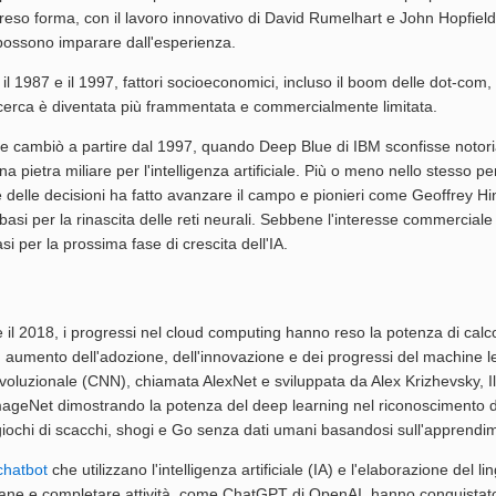
reso forma, con il lavoro innovativo di David Rumelhart e John Hopfield
possono imparare dall'esperienza.
a il 1987 e il 1997, fattori socioeconomici, incluso il boom delle dot-co
ricerca è diventata più frammentata e commercialmente limitata.
ne cambiò a partire dal 1997, quando Deep Blue di IBM sconfisse notor
a pietra miliare per l'intelligenza artificiale. Più o meno nello stesso per
e delle decisioni ha fatto avanzare il campo e pionieri come Geoffrey Hi
asi per la rinascita delle reti neurali. Sebbene l'interesse commercial
asi per la prossima fase di crescita dell'IA.
e il 2018, i progressi nel cloud computing hanno reso la potenza di calcolo
 aumento dell'adozione, dell'innovazione e dei progressi del machine lear
oluzionale (CNN), chiamata AlexNet e sviluppata da Alex Krizhevsky, Il
ageNet dimostrando la potenza del deep learning nel riconoscimento d
giochi di scacchi, shogi e Go senza dati umani basandosi sull'apprendim
chatbot
che utilizzano l'intelligenza artificiale (IA) e l'elaborazione del
ane e completare attività, come ChatGPT di OpenAI, hanno conquistato u