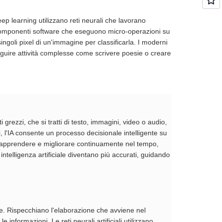
eep learning utilizzano reti neurali che lavorano
i componenti software che eseguono micro-operazioni su
ngoli pixel di un'immagine per classificarla. I moderni
seguire attività complesse come scrivere poesie o creare
i grezzi, che si tratti di testo, immagini, video o audio,
ati, l'IA consente un processo decisionale intelligente su
di apprendere e migliorare continuamente nel tempo,
ntelligenza artificiale diventano più accurati, guidando
iciale. Rispecchiano l'elaborazione che avviene nel
informazioni. Le reti neurali artificiali utilizzano