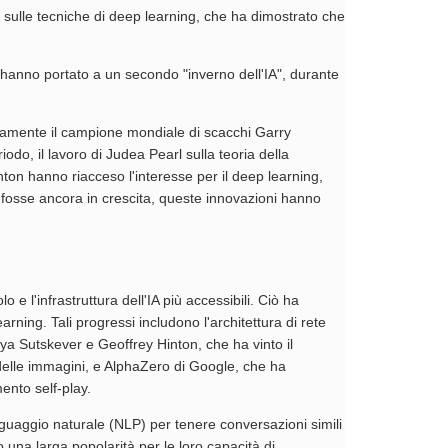
 sulle tecniche di deep learning, che ha dimostrato che
m, hanno portato a un secondo "inverno dell'IA", durante
iamente il campione mondiale di scacchi Garry
iodo, il lavoro di Judea Pearl sulla teoria della
nton hanno riacceso l'interesse per il deep learning,
e fosse ancora in crescita, queste innovazioni hanno
 e l'infrastruttura dell'IA più accessibili. Ciò ha
ning. Tali progressi includono l'architettura di rete
ya Sutskever e Geoffrey Hinton, che ha vinto il
elle immagini, e AlphaZero di Google, che ha
ento self-play.
 linguaggio naturale (NLP) per tenere conversazioni simili
na larga popolarità per le loro capacità di