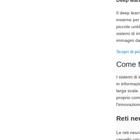
Deep lear
Il deep lear
insieme per
piccole unit
sistemi di i
immagini da 
Scopri di pi
Come f
I sistemi di
in informazi
larga scala.
proprio come
l'innovazio
Reti ne
Le reti neura
cervello uma