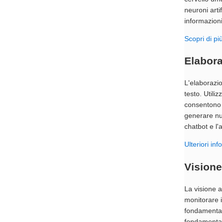
neuroni arti
informazioni
Scopri di più
Elabora
L'elaborazio
testo. Utili
consentono 
generare nuo
chatbot e l'
Ulteriori in
Visione 
La visione a
monitorare i
fondamentale
fondamental