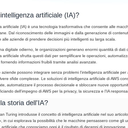
intelligenza artificiale (IA)?
za artificiale (IA) è una tecnologia trasformativa che consente alle macchi
ne. Dal riconoscimento delle immagini e dalla generazione di contenuti c
e alle aziende di prendere decisioni più intelligenti su larga scala.
 digitale odierno, le organizzazioni generano enormi quantità di dati da 
za artificiale sfrutta questi dati per semplificare le operazioni, automatiz
fornendo informazioni fruibili tramite analisi avanzate.
aziende possono integrare senza problemi l'intelligenza artificiale per 
solvere sfide complesse. Le soluzioni di intelligenza artificiale di AWS con
te, automatizzare il processo decisionale e sbloccare nuove opportunità
eficiando dell'impegno di AWS per la privacy, la sicurezza e l'IA responsa
la storia dell'IA?
an Turing introdusse il concetto di intelligenza artificiale nel suo art
», in cui esplorava la possibilità che le macchine pensassero come gli u
a artificiale che conosciamo oggi è il risultato di decenni di innovazione, 