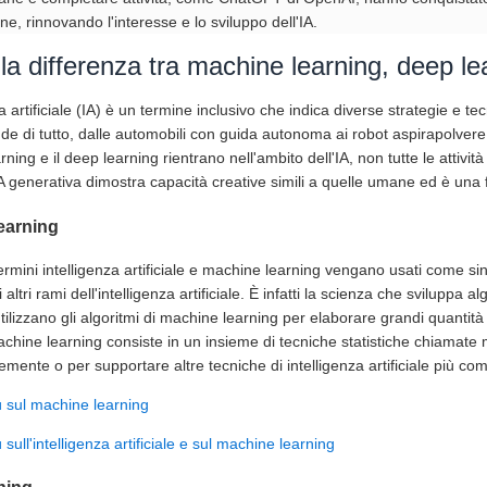
e, rinnovando l'interesse e lo sviluppo dell'IA.
la differenza tra machine learning, deep lear
za artificiale (IA) è un termine inclusivo che indica diverse strategie e te
de di tutto, dalle automobili con guida autonoma ai robot aspirapolvere
ning e il deep learning rientrano nell'ambito dell'IA, non tutte le attiv
IA generativa dimostra capacità creative simili a quelle umane ed è una
earning
rmini intelligenza artificiale e machine learning vengano usati come sin
 altri rami dell'intelligenza artificiale. È infatti la scienza che sviluppa alg
utilizzano gli algoritmi di machine learning per elaborare grandi quantità d
machine learning consiste in un insieme di tecniche statistiche chiamate 
mente o per supportare altre tecniche di intelligenza artificiale più co
ù sul machine learning
 sull'intelligenza artificiale e sul machine learning