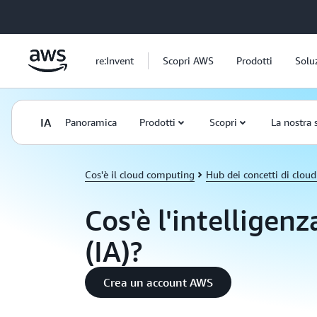
Passa al contenuto principale
re:Invent
Scopri AWS
Prodotti
Solu
IA
Panoramica
Prodotti
Scopri
La nostra 
Cos'è il cloud computing
Hub dei concetti di clou
Cos'è l'intelligenza
(IA)?
Crea un account AWS