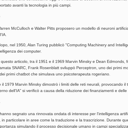
rtato avanti la tecnologia in più campi.
0
rren McCulloch e Walter Pitts proposero un modello di neuroni artificiali 
l'IA.
opo, nel 1950, Alan Turing pubblicò "Computing Machinery and Intelligen
ntelligenza dei computer.
i questo articolo, tra il 1951 e il 1969 Marvin Minsky e Dean Edmonds, f
iamata SNARC, Frank Rosenblatt sviluppò Perceptron, uno dei primi mo
dei primi chatbot che simulava uno psicoterapeuta rogeriano.
e il 1979 Marvin Minsky dimostrò i limiti delle reti neurali, provocando 
verno dell'IA" si verificò a causa della riduzione dei finanziamenti e dell
6
 hanno segnato una rinnovata ondata di interesse per l'intelligenza artifi
, in particolare in aree come la traduzione e la trascrizione. Durante 
portanza simulando il processo decisionale umano in campi specializzati