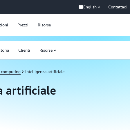
English
Contattaci
zioni
Prezzi
Risorse
storia
Clienti
Risorse
d computing
Intelligenza artificiale
 artificiale