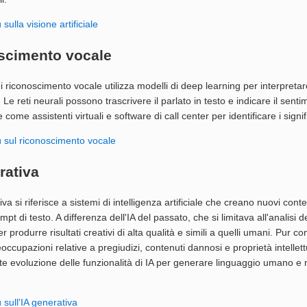
 sulla visione artificiale
scimento vocale
di riconoscimento vocale utilizza modelli di deep learning per interpretar
to. Le reti neurali possono trascrivere il parlato in testo e indicare il sen
 come assistenti virtuali e software di call center per identificare i signif
ù sul riconoscimento vocale
rativa
iva si riferisce a sistemi di intelligenza artificiale che creano nuovi con
mpt di testo. A differenza dell'IA del passato, che si limitava all'analisi d
per produrre risultati creativi di alta qualità e simili a quelli umani. Pur
occupazioni relative a pregiudizi, contenuti dannosi e proprietà intelle
e evoluzione delle funzionalità di IA per generare linguaggio umano e nu
ù sull'IA generativa