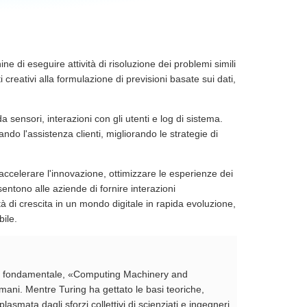
ne di eseguire attività di risoluzione dei problemi simili
reativi alla formulazione di previsioni basate sui dati,
sensori, interazioni con gli utenti e log di sistema.
zando l'assistenza clienti, migliorando le strategie di
accelerare l'innovazione, ottimizzare le esperienze dei
sentono alle aziende di fornire interazioni
 di crescita in un mondo digitale in rapida evoluzione,
bile.
icolo fondamentale, «Computing Machinery and
mani. Mentre Turing ha gettato le basi teoriche,
plasmata dagli sforzi collettivi di scienziati e ingegneri