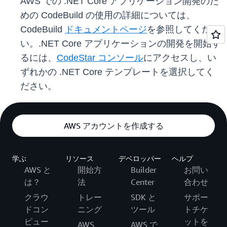
AWS での .NET Core アプリケーション開発のた
めの CodeBuild の使用の詳細については、
CodeBuild
ドキュメントページ
を参照してくださ
い。.NET Core アプリケーションの開発を開始す
るには、
CodeStar コンソール
にアクセスし、い
ずれかの .NET Core テンプレートを選択してく
ださい。
AWS アカウントを作成する
学ぶ
リソース
デベロッパー
ヘルプ
AWS と
開始方
Builder
お問い
は？
法
Center
合わせ
クラウ
トレー
SDK と
サポー
ドコン
ニング
ツール
トチケ
ピュー
ットを
AWS
AWS で