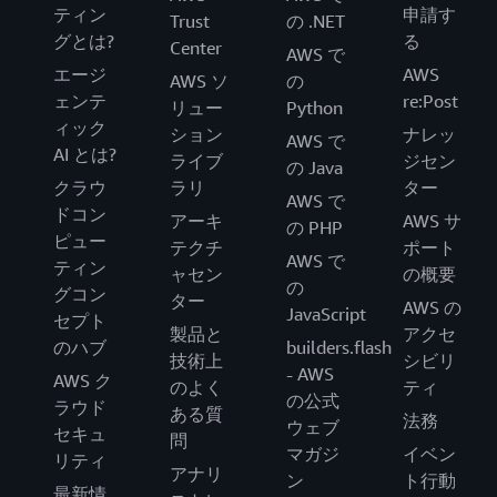
ティン
申請す
Trust
の .NET
グとは?
る
Center
AWS で
エージ
AWS
AWS ソ
の
ェンテ
re:Post
リュー
Python
ィック
ション
ナレッ
AWS で
AI とは?
ライブ
ジセン
の Java
クラウ
ラリ
ター
AWS で
ドコン
アーキ
AWS サ
の PHP
ピュー
テクチ
ポート
AWS で
ティン
ャセン
の概要
の
グコン
ター
AWS の
JavaScript
セプト
製品と
アクセ
のハブ
builders.flash
技術上
シビリ
- AWS
AWS ク
のよく
ティ
の公式
ラウド
ある質
法務
ウェブ
セキュ
問
マガジ
イベン
リティ
アナリ
ン
ト行動
最新情