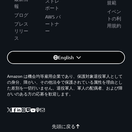
ストレ
規範
報
ポート
イベン
ブログ
AWS パ
トの利
プレス
ートナ
用規約
リリー
ー
ス
English
Amazon は機会均等雇用企業であり、保護対象退役軍人として
の身分、障がい、その他法令で保護されている属性を理由とし
た差別を一切行いません。退役軍人、軍人の配偶者、および障
がいのある方の応募を歓迎します。
先頭に戻る