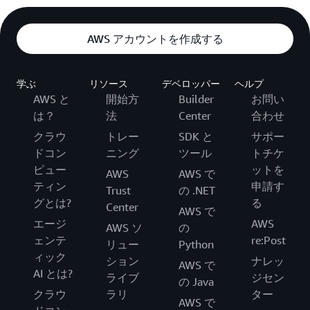
AWS アカウントを作成する
学ぶ
リソース
デベロッパー
ヘルプ
AWS と
開始方
Builder
お問い
は？
法
Center
合わせ
クラウ
トレー
SDK と
サポー
ドコン
ニング
ツール
トチケ
ピュー
ットを
AWS
AWS で
ティン
申請す
Trust
の .NET
グとは?
る
Center
AWS で
エージ
AWS
AWS ソ
の
ェンテ
re:Post
リュー
Python
ィック
ション
ナレッ
AWS で
AI とは?
ライブ
ジセン
の Java
クラウ
ラリ
ター
AWS で