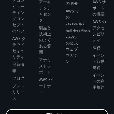
ドコン
アーキ
AWS サ
の PHP
ピュー
テクチ
ポート
AWS で
ティン
ャセン
の概要
の
グコン
ター
AWS の
JavaScript
セプト
製品と
アクセ
のハブ
builders.flash
技術上
シビリ
- AWS
AWS ク
のよく
ティ
の公式
ラウド
ある質
法務
ウェブ
セキュ
問
マガジ
イベン
リティ
アナリ
ン
ト行動
最新情
ストレ
規範
報
ポート
イベン
ブログ
AWS パ
トの利
プレス
ートナ
用規約
リリー
ー
ス