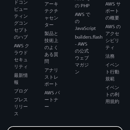
ドコン
アーキ
AWS サ
の PHP
ピュー
テクチ
ポート
AWS で
ティン
ャセン
の概要
の
グコン
ター
AWS の
JavaScript
セプト
製品と
アクセ
のハブ
builders.flash
技術上
シビリ
- AWS
AWS ク
のよく
ティ
の公式
ラウド
ある質
法務
ウェブ
セキュ
問
マガジ
イベン
リティ
アナリ
ン
ト行動
最新情
ストレ
規範
報
ポート
イベン
ブログ
AWS パ
トの利
プレス
ートナ
用規約
リリー
ー
ス