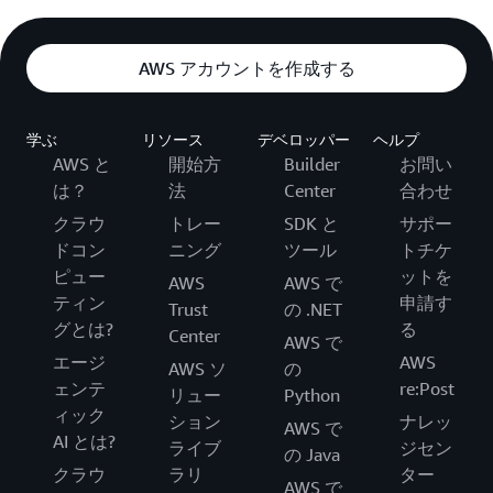
AWS アカウントを作成する
学ぶ
リソース
デベロッパー
ヘルプ
AWS と
開始方
Builder
お問い
は？
法
Center
合わせ
クラウ
トレー
SDK と
サポー
ドコン
ニング
ツール
トチケ
ピュー
ットを
AWS
AWS で
ティン
申請す
Trust
の .NET
グとは?
る
Center
AWS で
エージ
AWS
AWS ソ
の
ェンテ
re:Post
リュー
Python
ィック
ション
ナレッ
AWS で
AI とは?
ライブ
ジセン
の Java
クラウ
ラリ
ター
AWS で