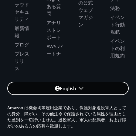
の公式
ラウド
ある質
法務
ウェブ
セキュ
問
マガジ
イベン
リティ
アナリ
ン
ト行動
最新情
ストレ
規範
報
ポート
イベン
ブログ
AWS パ
トの利
プレス
ートナ
用規約
リリー
ー
ス
English
Amazon は機会均等雇用企業であり、保護対象退役軍人として
の身分、障がい、その他法令で保護されている属性を理由とし
た差別を一切行いません。退役軍人、軍人の配偶者、および障
がいのある方の応募を歓迎します。