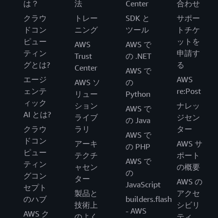
は？
法
Center
合わせ
クラウ
トレー
SDK と
サポー
ドコン
ニング
ツール
トチケ
ピュー
ットを
AWS
AWS で
ティン
申請す
Trust
の .NET
グとは?
る
Center
AWS で
エージ
AWS
AWS ソ
の
ェンテ
re:Post
リュー
Python
ィック
ション
ナレッ
AWS で
AI とは?
ライブ
ジセン
の Java
クラウ
ラリ
ター
AWS で
ドコン
アーキ
AWS サ
の PHP
ピュー
テクチ
ポート
AWS で
ティン
ャセン
の概要
の
グコン
ター
AWS の
JavaScript
セプト
製品と
アクセ
のハブ
builders.flash
技術上
シビリ
- AWS
AWS ク
のよく
ティ