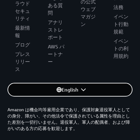
の公式
ラウド
ある質
法務
ウェブ
セキュ
問
マガジ
イベン
リティ
アナリ
ン
ト行動
最新情
ストレ
規範
報
ポート
イベン
ブログ
AWS パ
トの利
プレス
ートナ
用規約
リリー
ー
ス
English
Amazon は機会均等雇用企業であり、保護対象退役軍人として
の身分、障がい、その他法令で保護されている属性を理由とし
た差別を一切行いません。退役軍人、軍人の配偶者、および障
がいのある方の応募を歓迎します。