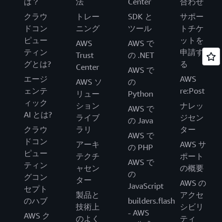
は？
法
Center
合わせ
クラウ
トレー
SDK と
サポー
ドコン
ニング
ツール
トチケ
ピュー
ットを
AWS
AWS で
ティン
申請す
Trust
の .NET
グとは?
る
Center
AWS で
エージ
AWS
AWS ソ
の
ェンテ
re:Post
リュー
Python
ィック
ション
ナレッ
AWS で
AI とは?
ライブ
ジセン
の Java
クラウ
ラリ
ター
AWS で
ドコン
アーキ
AWS サ
の PHP
ピュー
テクチ
ポート
AWS で
ティン
ャセン
の概要
の
グコン
ター
AWS の
JavaScript
セプト
製品と
アクセ
のハブ
builders.flash
技術上
シビリ
- AWS
AWS ク
のよく
ティ