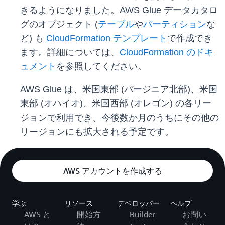
きるようになりました。AWS Glue データカタロ
グのオブジェクト (
テーブル
や
パーティション
な
ど) も
CloudFormation テンプレート
で作成でき
ます。詳細については、
CloudFormation のドキ
ュメント
を参照してください。
AWS Glue は、米国東部 (バージニア北部)、米国
東部 (オハイオ)、米国西部 (オレゴン) の各リー
ジョンで利用でき、今後数か月のうちにその他の
リージョンにも拡大される予定です。
AWS アカウントを作成する
学ぶ
リソース
デベロッパー
ヘルプ
AWS と
開始方
Builder
お問い