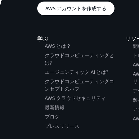
AWS アカウントを作成する
学ぶ
リソ
AWS とは？
開
クラウドコンピューティングと
ト
は?
AW
エージェンティック AI とは?
A
クラウドコンピューティングコ
リ
ンセプトのハブ
ア
AWS クラウドセキュリティ
製
最新情報
ア
ブログ
A
プレスリリース