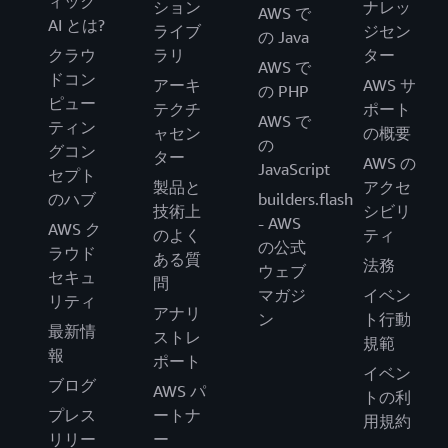
ィック
ション
ナレッ
AWS で
AI とは?
ライブ
ジセン
の Java
クラウ
ラリ
ター
AWS で
ドコン
アーキ
AWS サ
の PHP
ピュー
テクチ
ポート
AWS で
ティン
ャセン
の概要
の
グコン
ター
AWS の
JavaScript
セプト
製品と
アクセ
のハブ
builders.flash
技術上
シビリ
- AWS
AWS ク
のよく
ティ
の公式
ラウド
ある質
法務
ウェブ
セキュ
問
マガジ
イベン
リティ
アナリ
ン
ト行動
最新情
ストレ
規範
報
ポート
イベン
ブログ
AWS パ
トの利
プレス
ートナ
用規約
リリー
ー