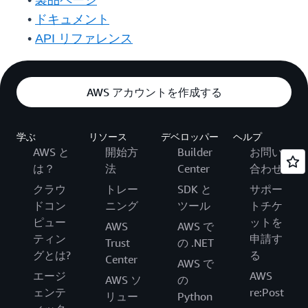
•
製品ページ
•
ドキュメント
•
API リファレンス
AWS アカウントを作成する
学ぶ
リソース
デベロッパー
ヘルプ
AWS と
開始方
Builder
お問い
は？
法
Center
合わせ
クラウ
トレー
SDK と
サポー
ドコン
ニング
ツール
トチケ
ピュー
ットを
AWS
AWS で
ティン
申請す
Trust
の .NET
グとは?
る
Center
AWS で
エージ
AWS
AWS ソ
の
ェンテ
re:Post
リュー
Python