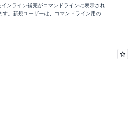
したインライン補完がコマンドラインに表示され
します。新規ユーザーは、コマンドライン用の