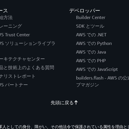
ース
デベロッパー
始方法
Builder Center
レーニング
SDK とツール
S Trust Center
AWS での .NET
WS ソリューションライブラ
AWS での Python
AWS での Java
ーキテクチャセンター
AWS での PHP
品と技術上のよくある質問
AWS での JavaScript
ナリストレポート
builders.flash - AWS 
WS パートナー
ブマガジン
先頭に戻る
退役軍人としての身分、障がい、その他法令で保護されている属性を理由と