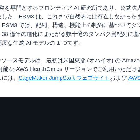
専門とするフロンティア AI 研究所であり、公益法人でもある 
しました。ESM3 は、これまで自然界には存在しなかっ
ESM3 では、配列、構造、機能上の制約に基づいて
38 億年の進化にまたがる数十億のタンパク質配列に基づ
生成 AI モデルの 1 つです。
4B オープンソースモデルは、最初は米国東部 (オハイオ) の Amazon
能な AWS HealthOmics リージョンでご利用いた
るには、
SageMaker JumpStart ウェブサイト
および
AWS