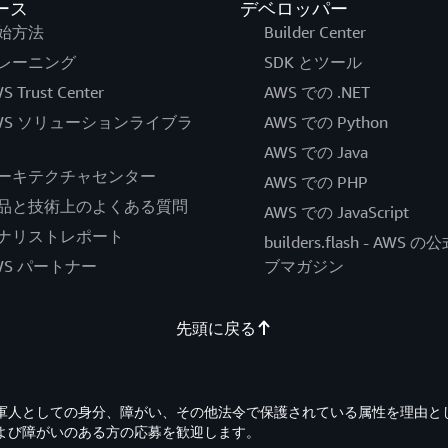
ース
デベロッパー
始方法
Builder Center
レーニング
SDK とツール
S Trust Center
AWS での .NET
WS ソリューションライブラ
AWS での Python
AWS での Java
ーキテクチャセンター
AWS での PHP
品と技術上のよくある質問
AWS での JavaScript
ナリストレポート
builders.flash - AWS 
WS パートナー
ブマガジン
先頭に戻る
退役軍人としての身分、障がい、その他法令で保護されている属性を理由と
よび障がいのある方の応募を歓迎します。