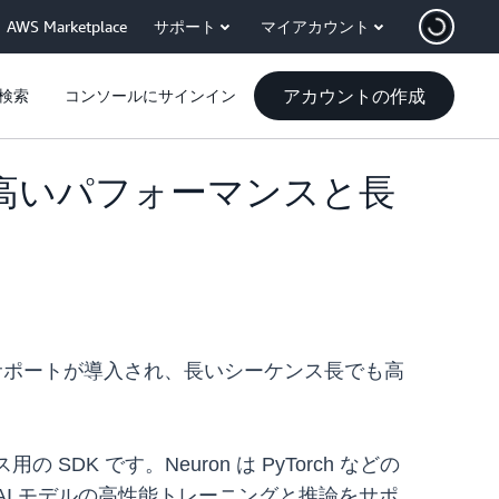
AWS Marketplace
サポート
マイアカウント
アカウントの作成
検索
コンソールにサインイン
を導入し、高いパフォーマンスと長
カーネルのサポートが導入され、長いシーケンス長でも高
ス用の SDK です。Neuron は PyTorch などの
での AI モデルの高性能トレーニングと推論をサポ