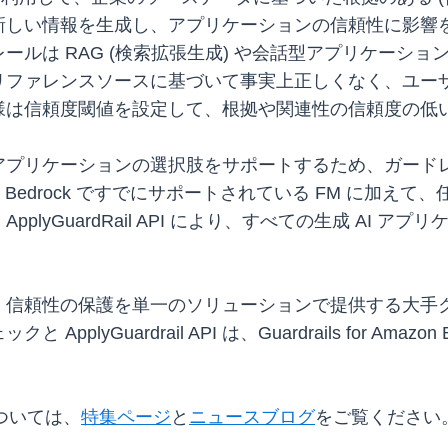
新しい情報を生成し、アプリケーションの信頼性に影響
ールは RAG (検索拡張生成) や会話型アプリケーシ
リファレンスソースに基づいて事実上正しくなく、ユー
様は信頼度閾値を設定して、根拠や関連性の信頼度の低
リケーションの選択肢をサポートするため、ガードレールは Ap
Bedrock ですでにサポートされている FM に加えて、
lyGuardRail API により、すべての生成 AI 
、信頼性の保護を単一のソリューションで提供する大手
lyGuardrail API は、Guardrails for Ama
詳細については、
特集ページ
と
ニュースブログ
をご覧ください