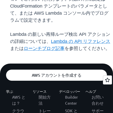
CloudFormation テンプレートのパラメータとし
て、または AWS Lambda コンソール内でプログ
ラムで設定できます。
Lambda の新しい再帰ループ検出 API アクション
の詳細については、
Lambda の API リファレンス
または
ローンチブログ記事
を参照してください。
AWS アカウントを作成する
学ぶ
リソース
デベロッパー
ヘルプ
AWS と
開始方
Builder
お問い
は？
法
Center
合わせ
クラウ
トレー
SDK と
サポー