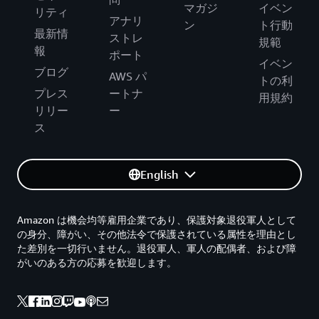
マガジ
イベン
リティ
アナリ
ン
ト行動
最新情
ストレ
規範
報
ポート
イベン
ブログ
AWS パ
トの利
プレス
ートナ
用規約
リリー
ー
ス
English
Amazon は機会均等雇用企業であり、保護対象退役軍人として
の身分、障がい、その他法令で保護されている属性を理由とし
た差別を一切行いません。退役軍人、軍人の配偶者、および障
がいのある方の応募を歓迎します。