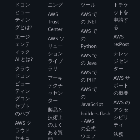
ドコン
ニング
ツール
トチケ
ピュー
ットを
AWS
AWS で
ティン
申請す
Trust
の .NET
グとは?
る
Center
AWS で
エージ
AWS
AWS ソ
の
ェンテ
re:Post
リュー
Python
ィック
ション
ナレッ
AWS で
AI とは?
ライブ
ジセン
の Java
クラウ
ラリ
ター
AWS で
ドコン
アーキ
AWS サ
の PHP
ピュー
テクチ
ポート
AWS で
ティン
ャセン
の概要
の
グコン
ター
AWS の
JavaScript
セプト
製品と
アクセ
のハブ
builders.flash
技術上
シビリ
- AWS
AWS ク
のよく
ティ
の公式
ラウド
ある質
法務
ウェブ
セキュ
問