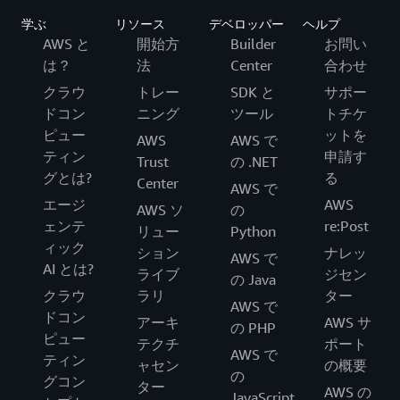
学ぶ
リソース
デベロッパー
ヘルプ
AWS と
開始方
Builder
お問い
は？
法
Center
合わせ
クラウ
トレー
SDK と
サポー
ドコン
ニング
ツール
トチケ
ピュー
ットを
AWS
AWS で
ティン
申請す
Trust
の .NET
グとは?
る
Center
AWS で
エージ
AWS
AWS ソ
の
ェンテ
re:Post
リュー
Python
ィック
ション
ナレッ
AWS で
AI とは?
ライブ
ジセン
の Java
クラウ
ラリ
ター
AWS で
ドコン
アーキ
AWS サ
の PHP
ピュー
テクチ
ポート
AWS で
ティン
ャセン
の概要
の
グコン
ター
AWS の
JavaScript