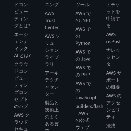
ドコン
ニング
ツール
トチケ
ピュー
ットを
AWS
AWS で
ティン
申請す
Trust
の .NET
グとは?
る
Center
AWS で
エージ
AWS
AWS ソ
の
ェンテ
re:Post
リュー
Python
ィック
ション
ナレッ
AWS で
AI とは?
ライブ
ジセン
の Java
クラウ
ラリ
ター
AWS で
ドコン
アーキ
AWS サ
の PHP
ピュー
テクチ
ポート
AWS で
ティン
ャセン
の概要
の
グコン
ター
AWS の
JavaScript
セプト
製品と
アクセ
のハブ
builders.flash
技術上
シビリ
- AWS
AWS ク
のよく
ティ
の公式
ラウド
ある質
法務
ウェブ
セキュ
問