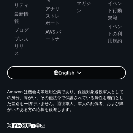
マガジ
イベン
リティ
アナリ
ン
ト行動
最新情
ストレ
規範
報
ポート
イベン
ブログ
AWS パ
トの利
プレス
ートナ
用規約
リリー
ー
ス
English
Amazon は機会均等雇用企業であり、保護対象退役軍人として
の身分、障がい、その他法令で保護されている属性を理由とし
た差別を一切行いません。退役軍人、軍人の配偶者、および障
がいのある方の応募を歓迎します。