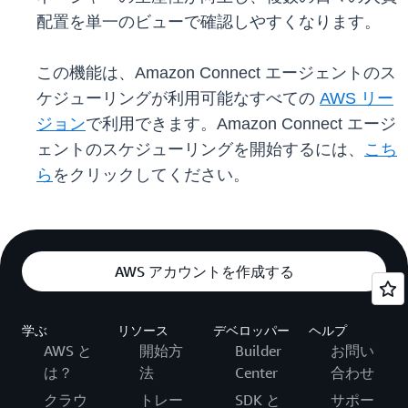
配置を単一のビューで確認しやすくなります。
この機能は、Amazon Connect エージェントのス
ケジューリングが利用可能なすべての
AWS リー
ジョン
で利用できます。Amazon Connect エージ
ェントのスケジューリングを開始するには、
こち
ら
をクリックしてください。
AWS アカウントを作成する
学ぶ
リソース
デベロッパー
ヘルプ
AWS と
開始方
Builder
お問い
は？
法
Center
合わせ
クラウ
トレー
SDK と
サポー