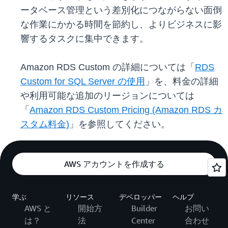
ータベース管理という差別化につながらない面倒
な作業にかかる時間を節約し、よりビジネスに影
響するタスクに集中できます。
Amazon RDS Custom の詳細については「
RDS
Custom for SQL Server の使用
」を、料金の詳細
や利用可能な追加のリージョンについては
「
Amazon RDS Custom Pricing (Amazon RDS カ
スタム料金)
」を参照してください。
AWS アカウントを作成する
学ぶ
リソース
デベロッパー
ヘルプ
AWS と
開始方
Builder
お問い
は？
法
Center
合わせ