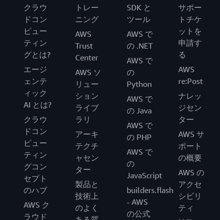
クラウ
トレー
SDK と
サポー
ドコン
ニング
ツール
トチケ
ピュー
ットを
AWS
AWS で
ティン
申請す
Trust
の .NET
グとは?
る
Center
AWS で
エージ
AWS
AWS ソ
の
ェンテ
re:Post
リュー
Python
ィック
ション
ナレッ
AWS で
AI とは?
ライブ
ジセン
の Java
クラウ
ラリ
ター
AWS で
ドコン
アーキ
AWS サ
の PHP
ピュー
テクチ
ポート
AWS で
ティン
ャセン
の概要
の
グコン
ター
AWS の
JavaScript
セプト
製品と
アクセ
のハブ
builders.flash
技術上
シビリ
- AWS
AWS ク
のよく
ティ
の公式
ラウド
ある質