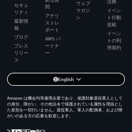
法務
ウェブ
セキュ
問
マガジ
イベン
リティ
アナリ
ン
ト行動
最新情
ストレ
規範
報
ポート
イベン
ブログ
AWS パ
トの利
プレス
ートナ
用規約
リリー
ー
ス
English
Amazon は機会均等雇用企業であり、保護対象退役軍人として
の身分、障がい、その他法令で保護されている属性を理由とし
た差別を一切行いません。退役軍人、軍人の配偶者、および障
がいのある方の応募を歓迎します。