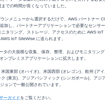
現までの時間が長くなっていました。
ニューから選択するだけで、AWS パートナー CloudRail
して追加し、パートナーアプリケーションで必要なセンサ
ング、ストレージ、アクセスのために AWS IoT Sit
 IoT SiteWise に送られます。
機器からのデータの大規模な収集、保存、整理、およびモニタ
ドの機能をオンプレミスアプリケーションに拡大します。
米国東部 (オハイオ)、米国西部 (オレゴン)、欧州 (ア
ク (東京)、アジアパシフィック (シンガポール)、アジ
 リージョンで一般公開されています。
 ユーザーガイド
をご覧ください。